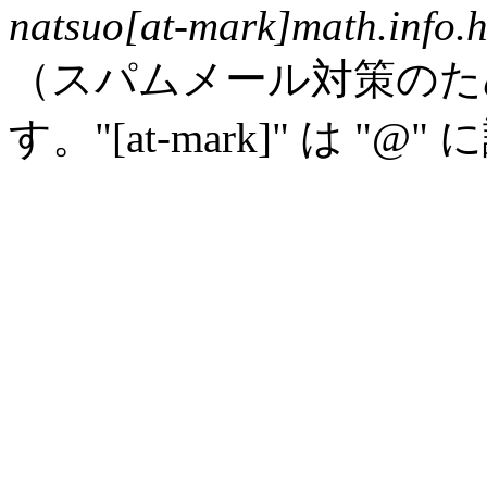
natsuo[at-mark]math.info.h
（スパムメール対策のた
す。"[at-mark]" は 