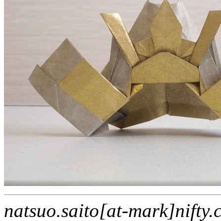
natsuo.saito[at-mark]nifty