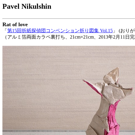
Pavel Nikulshin
Rat of love
「
第15回折紙探偵団コンベンション折り図集 Vol.15
」 (おり
（アルミ箔両面カラペ裏打ち、21cm×21cm、2013年2月11日