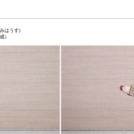
がみはうす)
完成）