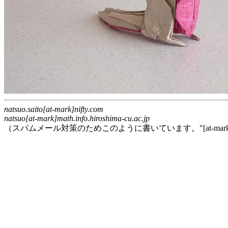
natsuo.saito[at-mark]nifty.com
natsuo[at-mark]math.info.hiroshima-cu.ac.jp
（スパムメール対策のためこのように書いています。"[at-mark