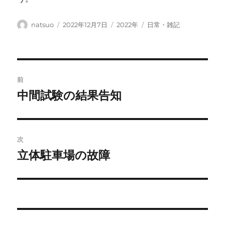
投
投
カ
タ
natsuo
2022年12月7日
2022年
日常・雑記
稿
稿
テ
グ
者
日:
ゴ
リ
ー
投
前
稿
中間試験の結果告知
前
の
ナ
投
ビ
稿:
次
ゲ
立体駐車場の故障
次
の
ー
投
シ
稿:
ョ