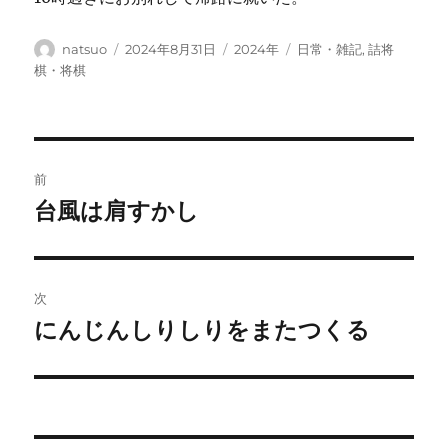
投
投
カ
タ
natsuo
2024年8月31日
2024年
日常・雑記
,
詰将
稿
稿
テ
グ
棋・将棋
者
日:
ゴ
リ
ー
投
前
稿
台風は肩すかし
前
の
ナ
投
ビ
稿:
次
ゲ
にんじんしりしりをまたつくる
次
の
ー
投
シ
稿: