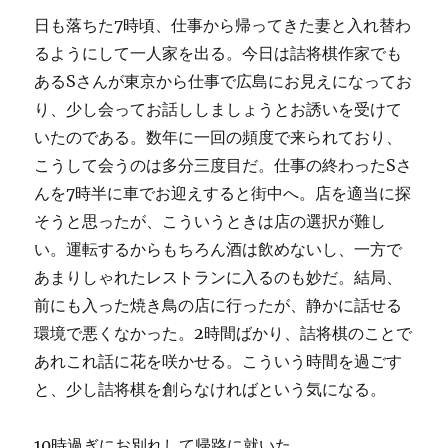
日も落ちた7時頃、仕事から帰ってきた妻と入れ替わ
るようにして一人家を出る。今日は詰将棋作家でも
あるSさんが東京から仕事で広島にお見えになってお
り、少し会ってお話ししましょうとお誘いを受けて
いたのである。数年に一回の頻度で来られており、
こうして会うのは多分三度目だ。仕事の終わったSさ
んを7時半に車でお迎えすると街中へ。店を適当に探
そうと思ったが、こういうときは店の選択が難し
い。運転するからもちろん酒は飲めないし、一方で
あまりしゃれたレストランに入るのも妙だ。結局、
前にも入った焼き鳥の店に行ったが、静かに話せる
環境で悪くなかった。2時間ばかり、詰将棋のことで
あれこれ話に花を咲かせる。こういう時間を過ごす
と、少し詰将棋を創らなければという気になる。
10時過ぎにお別れして帰路に就いた。