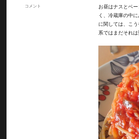
ゴ
グ
ナ
コメント
お昼はナスとベー
リ
ス
ー
く、冷蔵庫の中に
と
に関しては、こう
ベ
ー
系ではまだそれは
コ
ン
の
ト
マ
ト
パ
ス
タ
を
つ
く
る
に