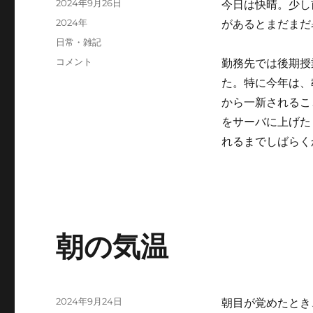
投
2024年9月26日
今日は快晴。少し
稿
カ
2024年
があるとまだまだ
日:
テ
タ
日常・雑記
ゴ
グ
後
コメント
勤務先では後期授
リ
期
ー
た。特に今年は、
授
から一新されるこ
業
の
をサーバに上げた
準
れるまでしばらく
備
に
朝の気温
投
2024年9月24日
朝目が覚めたとき