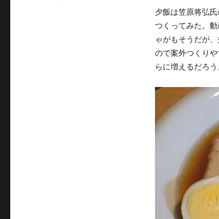
リ
バ
ー
夕飯は笠原将弘氏
ラ
つくってみた。動
大
根
ゃがもそうだが、
を
ので案外つくりや
つ
らに増えるだろう
く
る
に