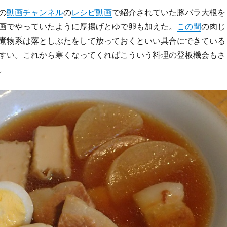
の
動画チャンネル
の
レシピ動画
で紹介されていた豚バラ大根を
画でやっていたように厚揚げとゆで卵も加えた。
この間
の肉じ
煮物系は落としぶたをして放っておくといい具合にできている
すい。これから寒くなってくればこういう料理の登板機会もさ
。