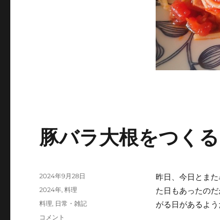
豚バラ大根をつくる
投
2024年9月28日
昨日、今日とまた
稿
カ
2024年
,
料理
た日もあったのだ
日:
テ
タ
料理
,
日常・雑記
がる日があるよう
ゴ
グ
豚
コメント