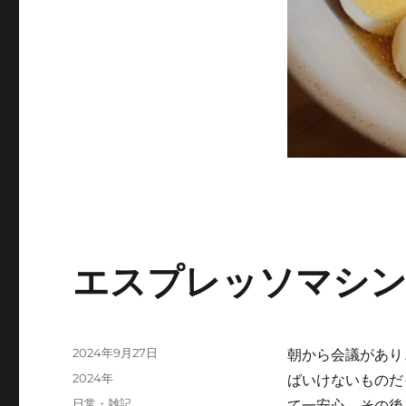
エスプレッソマシン
投
2024年9月27日
朝から会議があり
稿
カ
2024年
ばいけないものだ
日:
テ
タ
日常・雑記
て一安心。その後