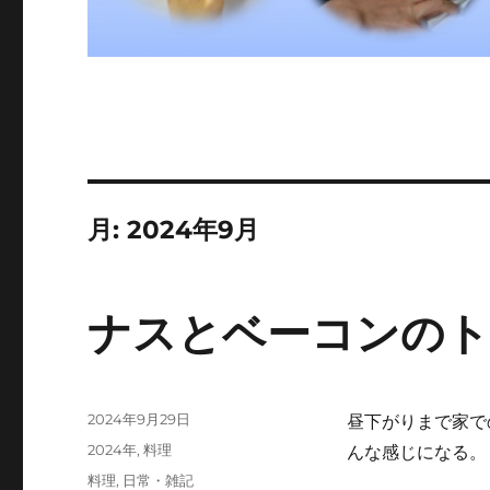
月:
2024年9月
ナスとベーコンの
投
2024年9月29日
昼下がりまで家で
稿
カ
2024年
,
料理
んな感じになる。
日:
テ
タ
料理
,
日常・雑記