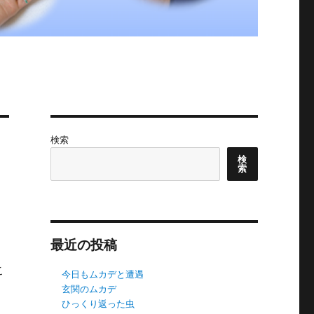
検索
検
索
最近の投稿
こ
今日もムカデと遭遇
玄関のムカデ
ひっくり返った虫