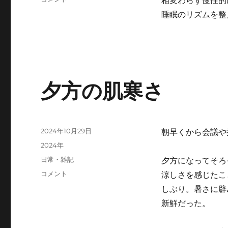
相変わらず慢性的
リ
不
ー
睡眠のリズムを整
足
気
味
に
夕方の肌寒さ
投
2024年10月29日
朝早くから会議や
稿
カ
2024年
日:
テ
タ
日常・雑記
夕方になってそろ
ゴ
グ
夕
コメント
涼しさを感じたこ
リ
方
ー
しぶり。暑さに辟
の
新鮮だった。
肌
寒
さ