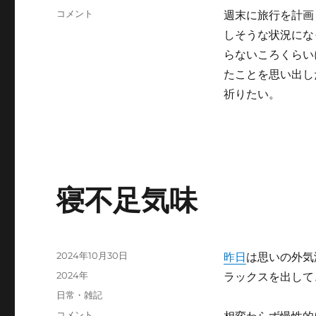
ゴ
グ
上
コメント
週末に旅行を計画
リ
の
ー
しそうな状況にな
子
らないころくらい
の
誕
たことを思い出し
生
祈りたい。
日
に
寝不足気味
投
2024年10月30日
昨日
は思いの外気
稿
カ
2024年
ラックスを出して
日:
テ
タ
日常・雑記
ゴ
グ
寝
コメント