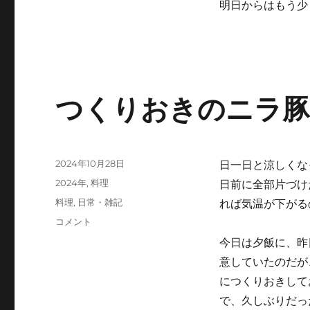
明日からはもう少
に
つくりおきのニラ
投
2024年10月28日
日一日と涼しくな
稿
カ
2024年
,
料理
日前に全部片づけ
日:
テ
タ
料理
,
日常・雑記
れば気温が下がる
ゴ
グ
つ
コメント
リ
く
ー
今日は夕飯に、昨
り
意していたのだが
お
き
につくりおきして
の
で、久しぶりだっ
ニ