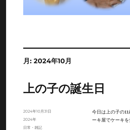
月:
2024年10月
上の子の誕生日
投
2024年10月31日
今日は上の子の1
稿
カ
2024年
ーキ屋でケーキを
日:
テ
タ
日常・雑記