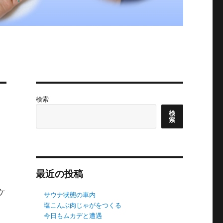
検索
検
索
最近の投稿
ケ
サウナ状態の車内
塩こんぶ肉じゃがをつくる
今日もムカデと遭遇