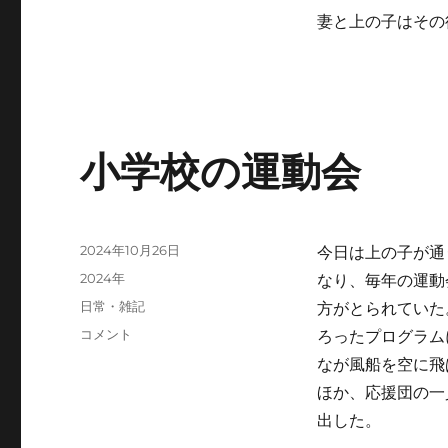
変
妻と上の子はその
更
に
小学校の運動会
投
2024年10月26日
今日は上の子が通
稿
カ
2024年
なり、毎年の運動
日:
テ
タ
日常・雑記
方がとられていた
ゴ
グ
小
コメント
ろったプログラム
リ
学
ー
なが風船を空に飛
校
ほか、応援団の一
の
運
出した。
動