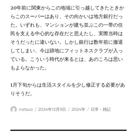
20年前に関東からこの地域に引っ越してきたときか
らこのスーパーはあり、その向かいは地方銀行だっ
た。いずれも、マンションが建ち並ぶこの一帯の住
民を支える中心的な存在だと思えたし、実際当時は
そうだったに違いない。しかし銀行は数年前に撤退
してしまい、今は跡地にフィットネスクラブが入っ
ている。こういう時代が来るとは、あのころは思い
もよらなかった。
1月下旬からは生活スタイルを少し修正する必要があ
りそうだ。
投
投
カ
タ
natsuo
2024年12月9日
2024年
日常・雑記
稿
稿
テ
グ
者
日:
ゴ
リ
ー