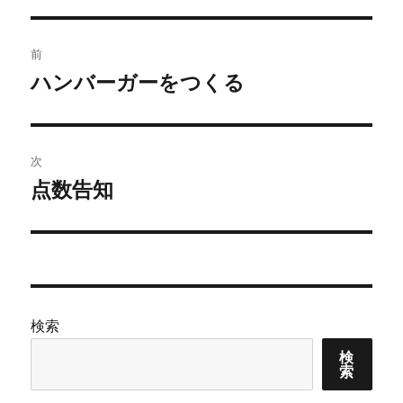
投
前
稿
ハンバーガーをつくる
前
の
ナ
投
ビ
稿:
次
ゲ
点数告知
次
の
ー
投
シ
稿:
ョ
検索
ン
検
索