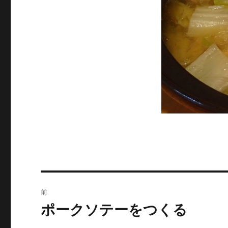
投
前
稿
ポークソテーをつくる
前
の
ナ