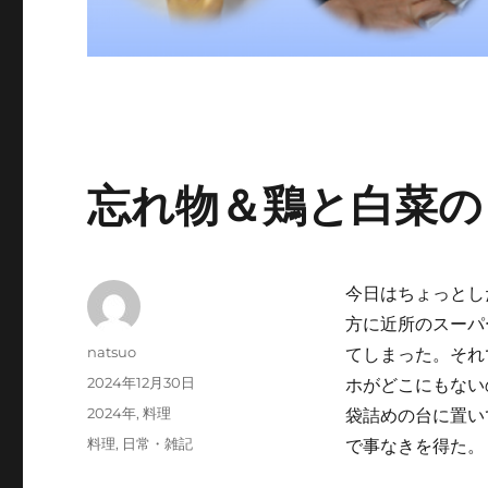
忘れ物＆鶏と白菜の
今日はちょっとし
方に近所のスーパ
投
natsuo
てしまった。それ
稿
投
2024年12月30日
ホがどこにもない
者
稿
カ
2024年
,
料理
袋詰めの台に置い
日:
テ
タ
料理
,
日常・雑記
で事なきを得た。
ゴ
グ
リ