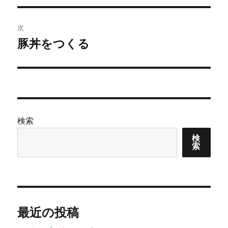
ナ
投
ビ
稿:
次
ゲ
豚丼をつくる
次
の
ー
投
シ
稿:
ョ
検索
ン
検
索
最近の投稿