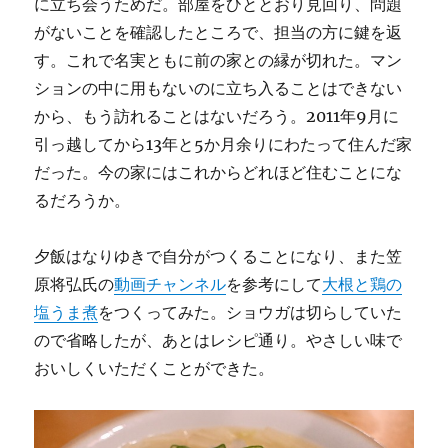
に立ち会うためだ。部屋をひととおり見回り、問題
がないことを確認したところで、担当の方に鍵を返
す。これで名実ともに前の家との縁が切れた。マン
ションの中に用もないのに立ち入ることはできない
から、もう訪れることはないだろう。2011年9月に
引っ越してから13年と5か月余りにわたって住んだ家
だった。今の家にはこれからどれほど住むことにな
るだろうか。
夕飯はなりゆきで自分がつくることになり、また笠
原将弘氏の
動画チャンネル
を参考にして
大根と鶏の
塩うま煮
をつくってみた。ショウガは切らしていた
ので省略したが、あとはレシピ通り。やさしい味で
おいしくいただくことができた。