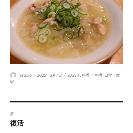
投
投
カ
タ
natsuo
2025年3月7日
2025年
,
料理
料理
,
日常・雑
稿
稿
テ
グ
記
者
日:
ゴ
リ
ー
投
前
稿
復活
前
の