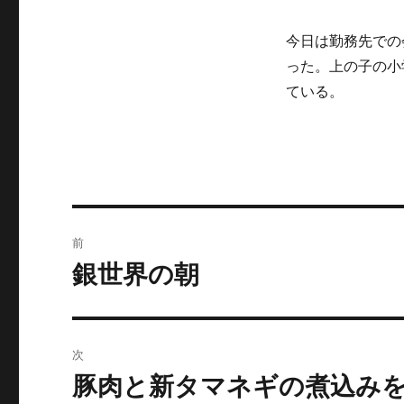
ー
今日は勤務先での
った。上の子の小
ている。
投
前
稿
銀世界の朝
前
の
ナ
投
ビ
稿:
次
ゲ
豚肉と新タマネギの煮込み
次