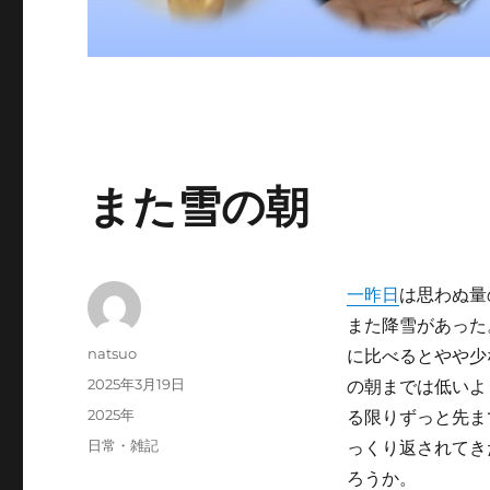
また雪の朝
一昨日
は思わぬ量
また降雪があった
投
natsuo
に比べるとやや少
稿
投
2025年3月19日
の朝までは低いよ
者
稿
カ
2025年
る限りずっと先ま
日:
テ
タ
日常・雑記
っくり返されてき
ゴ
グ
ろうか。
リ