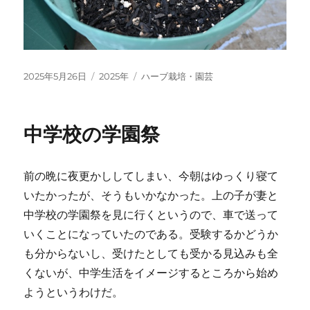
投
カ
タ
2025年5月26日
2025年
ハーブ栽培・園芸
稿
テ
グ
日:
ゴ
リ
中学校の学園祭
ー
前の晩に夜更かししてしまい、今朝はゆっくり寝て
いたかったが、そうもいかなかった。上の子が妻と
中学校の学園祭を見に行くというので、車で送って
いくことになっていたのである。受験するかどうか
も分からないし、受けたとしても受かる見込みも全
くないが、中学生活をイメージするところから始め
ようというわけだ。