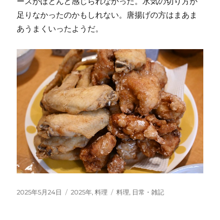
ースがほとんど感じられなかった。水気の切り方が
足りなかったのかもしれない。唐揚げの方はまあま
あうまくいったようだ。
投
カ
タ
2025年5月24日
2025年
,
料理
料理
,
日常・雑記
稿
テ
グ
日:
ゴ