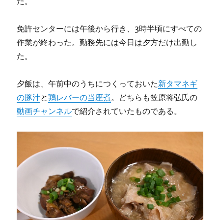
た。
免許センターには午後から行き、3時半頃にすべての
作業が終わった。勤務先には今日は夕方だけ出勤し
た。
夕飯は、午前中のうちにつくっておいた
新タマネギ
の豚汁
と
鶏レバーの当座煮
。どちらも笠原将弘氏の
動画チャンネル
で紹介されていたものである。