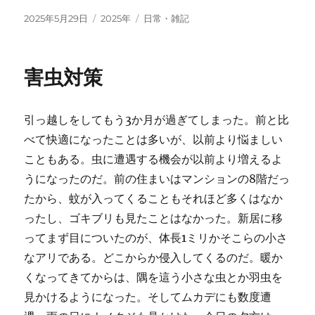
投
カ
タ
2025年5月29日
2025年
日常・雑記
稿
テ
グ
日:
ゴ
リ
害虫対策
ー
引っ越しをしてもう3か月が過ぎてしまった。前と比
べて快適になったことは多いが、以前より悩ましい
こともある。虫に遭遇する機会が以前より増えるよ
うになったのだ。前の住まいはマンションの8階だっ
たから、蚊が入ってくることもそれほど多くはなか
ったし、ゴキブリも見たことはなかった。新居に移
ってまず目についたのが、体長1ミリかそこらの小さ
なアリである。どこからか侵入してくるのだ。暖か
くなってきてからは、隅を這う小さな虫とか羽虫を
見かけるようになった。そしてムカデにも数度遭