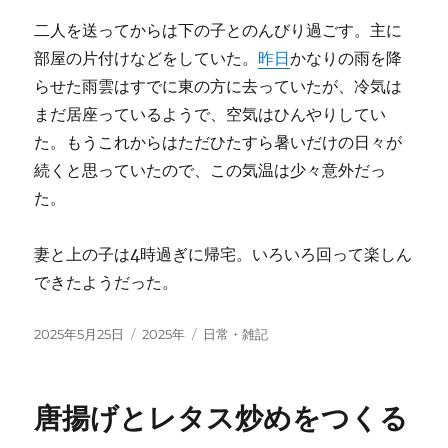
二人を送ってからは下の子とのんびり過ごす。主に
部屋の片付けなどをしていた。
昨日
かなりの雨を降
らせた雨雲はすでに東の方に去っていたが、冷気は
まだ居座っているようで、空気はひんやりしてい
た。もうこれからはただひたすら暑いだけの日々が
続くと思っていたので、この気温は少々意外だっ
た。
妻と上の子は4時過ぎに帰宅。いろいろ回って楽しん
できたようだった。
投
カ
タ
2025年5月25日
2025年
日常・雑記
稿
テ
グ
日:
ゴ
リ
唐揚げとレタス炒めをつくる
ー