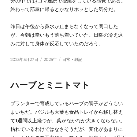
分の中では3コマ連続で授業をしている感覚である。
終わって部屋に帰るとかなりホッとした気分だ。
昨日は午後から鼻水が止まらなくなって閉口した
が、今朝は幸いもう落ち着いていた。日曜の冷え込
みに対して身体が反応していたのだろう。
投
カ
タ
2025年5月27日
2025年
日常・雑記
稿
テ
グ
日:
ゴ
リ
ハーブとミニトマト
ー
プランターで育成しているハーブの調子がどうもい
まいちだ。バジルも大葉も食品トレイから移し替え
て1週間以上経つが、葉がなかなか大きくならない。
枯れているわけではなさそうだが、変化があまりに