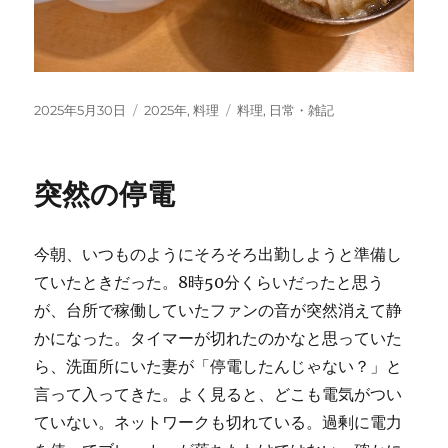
投
カ
タ
2025年5月30日
2025年
,
料理
料理
,
日常・雑記
稿
テ
グ
日:
ゴ
リ
突然の停電
ー
今朝、いつものようにそろそろ出勤しようと準備し
ていたときだった。8時50分くらいだったと思う
が、台所で稼働していたファンの音が突然消えて静
かになった。タイマーが切れたのかなと思っていた
ら、洗面所にいた妻が「停電したんじゃない？」と
言って入ってきた。よく見ると、どこも電気がつい
ていない。ネットワークも切れている。過剰に電力