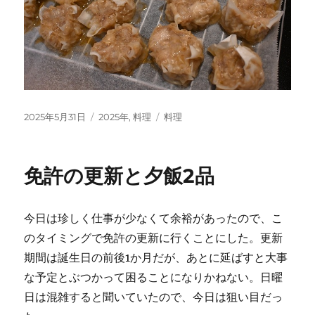
投
カ
タ
2025年5月31日
2025年
,
料理
料理
稿
テ
グ
日:
ゴ
リ
免許の更新と夕飯2品
ー
今日は珍しく仕事が少なくて余裕があったので、こ
のタイミングで免許の更新に行くことにした。更新
期間は誕生日の前後1か月だが、あとに延ばすと大事
な予定とぶつかって困ることになりかねない。日曜
日は混雑すると聞いていたので、今日は狙い目だっ