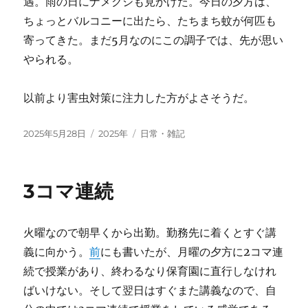
遇。雨の日にナメクジも見かけた。今日の夕方は、
ちょっとバルコニーに出たら、たちまち蚊が何匹も
寄ってきた。まだ5月なのにこの調子では、先が思い
やられる。
以前より害虫対策に注力した方がよさそうだ。
投
カ
タ
2025年5月28日
2025年
日常・雑記
稿
テ
グ
日:
ゴ
リ
3コマ連続
ー
火曜なので朝早くから出勤。勤務先に着くとすぐ講
義に向かう。
前
にも書いたが、月曜の夕方に2コマ連
続で授業があり、終わるなり保育園に直行しなけれ
ばいけない。そして翌日はすぐまた講義なので、自