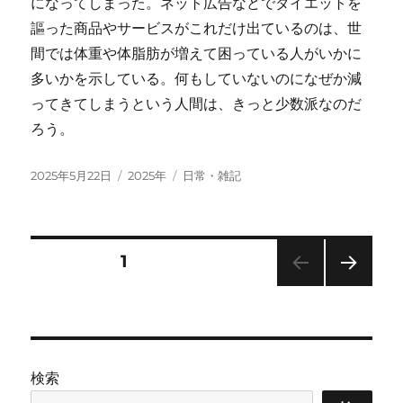
になってしまった。ネット広告などでダイエットを
謳った商品やサービスがこれだけ出ているのは、世
間では体重や体脂肪が増えて困っている人がいかに
多いかを示している。何もしていないのになぜか減
ってきてしまうという人間は、きっと少数派なのだ
ろう。
投
カ
タ
2025年5月22日
2025年
日常・雑記
稿
テ
グ
日:
ゴ
リ
ー
投
固定ページ
1
次の
稿
ペー
ジ
の
検索
ペ