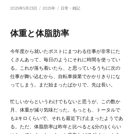
投
カ
タ
2025年5月23日
2025年
日常・雑記
稿
テ
グ
日:
ゴ
リ
体重と体脂肪率
ー
今年度から就いたポストにまつわる仕事が非常にた
くさんあって、毎日のようにそれに時間を使ってい
る。これが落ち着いたら、と思っているうちに次の
仕事が舞い込むから、自転車操業でかかりきりにな
ってしまう。まだ始まったばかりで、先は長い。
忙しいからというわけでもないと思うが、この数か
月、体重が減り気味だった。もっとも、トータルで
も2キロくらいで、それも最近下げ止まったようであ
る。ただ、体脂肪率は昨年と比べると4分の3くらい