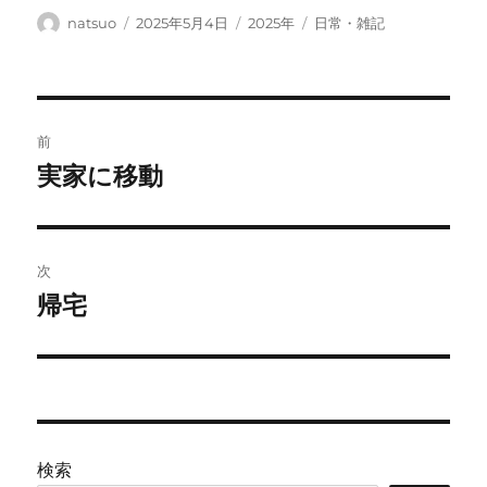
投
投
カ
タ
natsuo
2025年5月4日
2025年
日常・雑記
稿
稿
テ
グ
者
日:
ゴ
リ
ー
投
前
稿
実家に移動
前
の
ナ
投
ビ
稿:
次
ゲ
帰宅
次
の
ー
投
シ
稿:
ョ
検索
ン