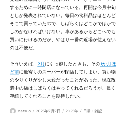
するために一時閉店になっている。再開は今月中旬
としか発表されていない。毎日の食料品はほとんど
そこで買っていたので、しばらくはどこかでほかで
しのがなければいけない。車があるからどこへでも
買いに行けるのだが、やはり一番の近場が使えない
のは不便だ。
そういえば、
2月
に引っ越したときも、その
1か月ほ
ど前
に最寄りのスーパーが閉店してしまい、買い物
のやりくりが少し大変だったことがあった。現在改
装中の店はしばらくはやってくれるだろうが、長く
存続してくれることを期待したい。
投
投
カ
タ
natsuo
2025年7月7日
2025年
日常・雑記
稿
稿
テ
グ
者
日:
ゴ
リ