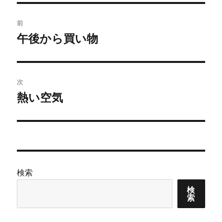
ー
投
前
稿
午後から買い物
前
の
ナ
投
ビ
稿:
次
ゲ
熱い空気
次
の
ー
投
シ
稿:
ョ
検索
ン
検
索