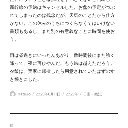
新幹線の予約はキャンセルした。お盆の予定がつぶ
れてしまったのは残念だが、天気のことだから仕方
がない。この休みのうちにつくらなくてはいけない
書類もあるし、また別の有意義なことに時間を使お
う。
雨は昼過ぎにいったんあがり、数時間後にまた強く
降って、夜に再びやんだ。もう峠は越えただろう。
夕飯は、実家に帰省したら用意されていたはずのす
き焼きにした。
投
投
カ
タ
natsuo
2025年8月11日
2025年
日常・雑記
稿
稿
テ
グ
者
日:
ゴ
リ
ー
投
前