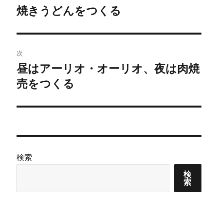
稿
焼きうどんをつくる
前
の
ナ
投
ビ
稿:
次
ゲ
昼はアーリオ・オーリオ、夜は肉焼
次
の
売をつくる
ー
投
シ
稿:
ョ
ン
検索
検
索