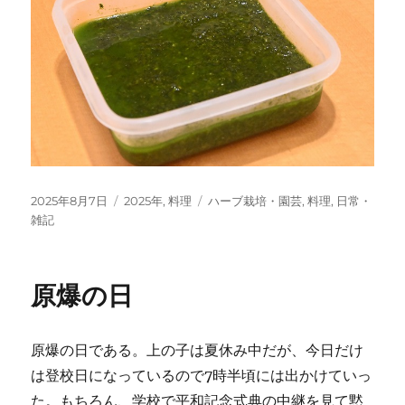
投
カ
タ
2025年8月7日
2025年
,
料理
ハーブ栽培・園芸
,
料理
,
日常・
稿
テ
グ
雑記
日:
ゴ
リ
ー
原爆の日
原爆の日である。上の子は夏休み中だが、今日だけ
は登校日になっているので7時半頃には出かけていっ
た。もちろん、学校で平和記念式典の中継を見て黙