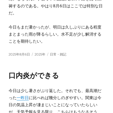
祷するのである。やはり8月6日はここでは特別な日
だ。
今日もまだ暑かったが、明日は久しぶりにある程度
まとまった雨が降るらしい。水不足が少し解消する
ことを期待したい。
投
カ
タ
2025年8月6日
2025年
日常・雑記
稿
テ
グ
日:
ゴ
リ
口内炎ができる
ー
今日は少し暑さがぶり返した。それでも、最高潮だ
った
一昨日
に比べれば幾分しのぎやすい。関東は今
日の気温上昇が凄まじいことになっていたらしい
が、天気予報を見る限り、こちらはもうなさそう