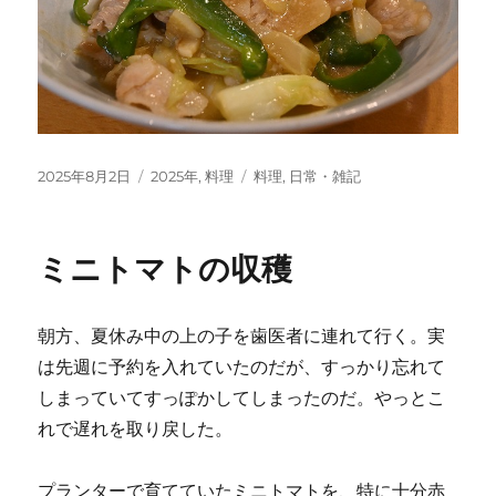
投
カ
タ
2025年8月2日
2025年
,
料理
料理
,
日常・雑記
稿
テ
グ
日:
ゴ
リ
ミニトマトの収穫
ー
朝方、夏休み中の上の子を歯医者に連れて行く。実
は先週に予約を入れていたのだが、すっかり忘れて
しまっていてすっぽかしてしまったのだ。やっとこ
れで遅れを取り戻した。
プランターで育てていたミニトマトを、特に十分赤