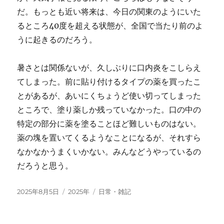
だ。もっとも近い将来は、今日の関東のようにいた
るところ40度を超える状態が、全国で当たり前のよ
うに起きるのだろう。
暑さとは関係ないが、久しぶりに口内炎をこしらえ
てしまった。前に貼り付けるタイプの薬を買ったこ
とがあるが、あいにくちょうど使い切ってしまった
ところで、塗り薬しか残っていなかった。口の中の
特定の部分に薬を塗ることほど難しいものはない。
薬の塊を置いてくるようなことになるが、それすら
なかなかうまくいかない。みんなどうやっているの
だろうと思う。
投
カ
タ
2025年8月5日
2025年
日常・雑記
稿
テ
グ
日:
ゴ
リ