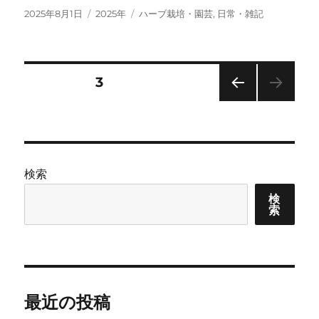
投
カ
タ
2025年8月1日
2025年
ハーブ栽培・園芸
,
日常・雑記
稿
テ
グ
日:
ゴ
リ
ー
投
固定ページ
3
前の
稿
ペー
ジ
の
検索
ペ
検
索
ー
ジ
送
最近の投稿