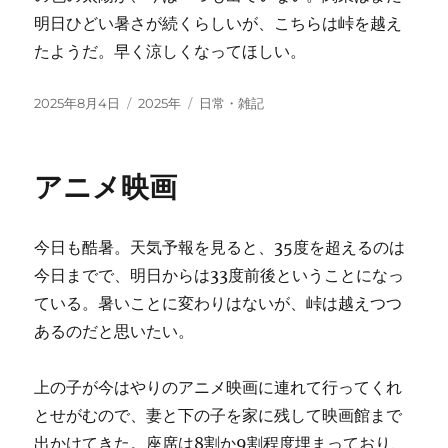
明日ひどい暑さが続くらしいが、こちらは峠を越え
たようだ。早く涼しくなってほしい。
投
カ
タ
2025年8月4日
2025年
日常・雑記
稿
テ
グ
日:
ゴ
リ
アニメ映画
ー
今日も酷暑。天気予報を見ると、35度を超えるのは
今日までで、明日からは33度前後ということになっ
ている。暑いことに変わりはないが、峠は越えつつ
あるのだと思いたい。
上の子が今はやりのアニメ映画に連れて行ってくれ
とせがむので、妻と下の子を家に残して映画館まで
出かけてきた。座席は8割か9割程度埋まっており、