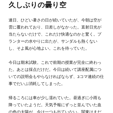
久しぶりの曇り空
ー
連日、ひどい暑さの日が続いていたが、今朝は空が
雲に覆われており、日差しがなかった。直射日光が
当たらないだけで、これだけ快適なのかと驚く。プ
ランターの水やりに出たが、サンダルも熱くない
し、そよ風が心地よい。これを待っていた。
今日は期末試験。これで前期の授業が完全に終わっ
た。あとは採点だけだ。今日は続いて講座配属につ
いての説明会もやらなければならず、2コマ連続の仕
事でだいぶ消耗してしまった。
帰るころには車が少し濡れていた。昼過ぎに小雨も
降っていたようだ。天気予報にずっと並んでいた血
の色の太陽が、今は一つも出ていない。関東はまだ