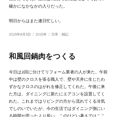
確かになかなかの入りだった。
明日からはまた連日忙しい。
投
カ
タ
2025年8月3日
2025年
日常・雑記
稿
テ
グ
日:
ゴ
リ
和風回鍋肉をつくる
ー
今日は2回に分けてリフォーム業者の人が来た。午前
中は壁のクロスを張る職人で、壁や天井に生じたわ
ずかなクロスのはがれを修正してくれた。午後に来
た方は、ダイニングに新たにエアコンを設置してく
れた。これまではリビングの方から流れてくる冷気
でしのいでいたが、今の生活ではダイニング側にい
る時間が思ったより長い。このひどい暑さではここ