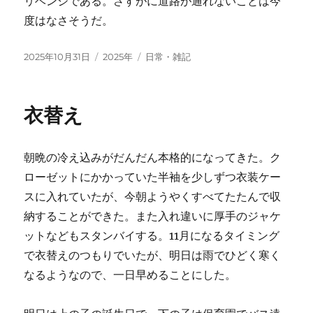
リベンジである。さすがに道路が通れないことは今
度はなさそうだ。
投
カ
タ
2025年10月31日
2025年
日常・雑記
稿
テ
グ
日:
ゴ
リ
衣替え
ー
朝晩の冷え込みがだんだん本格的になってきた。ク
ローゼットにかかっていた半袖を少しずつ衣装ケー
スに入れていたが、今朝ようやくすべてたたんで収
納することができた。また入れ違いに厚手のジャケ
ットなどもスタンバイする。11月になるタイミング
で衣替えのつもりでいたが、明日は雨でひどく寒く
なるようなので、一日早めることにした。