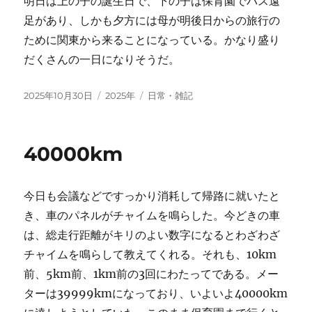
明日は上の子の誕生日で、下の子は保育園でバス遠
足があり、しかも夕方には母が明後日からの旅行の
ために関東から来ることになっている。かなり盛り
だくさんの一日になりそうだ。
投
カ
タ
2025年10月30日
2025年
日常・雑記
稿
テ
グ
日:
ゴ
リ
40000km
ー
今日も会議などですっかり消耗して帰路に就いたと
き、車のパネルがチャイムを鳴らした。今どきの車
は、総走行距離がキリのよい数字になるとわざわざ
チャイムを鳴らして教えてくれる。それも、10km
前、5km前、1km前の3回にわたってである。メー
ターは39999kmになっており、いよいよ40000km