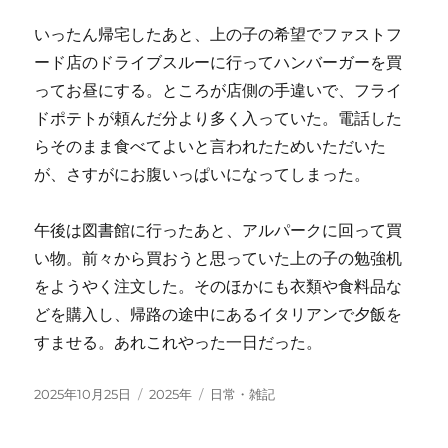
いったん帰宅したあと、上の子の希望でファストフ
ード店のドライブスルーに行ってハンバーガーを買
ってお昼にする。ところが店側の手違いで、フライ
ドポテトが頼んだ分より多く入っていた。電話した
らそのまま食べてよいと言われたためいただいた
が、さすがにお腹いっぱいになってしまった。
午後は図書館に行ったあと、アルパークに回って買
い物。前々から買おうと思っていた上の子の勉強机
をようやく注文した。そのほかにも衣類や食料品な
どを購入し、帰路の途中にあるイタリアンで夕飯を
すませる。あれこれやった一日だった。
投
カ
タ
2025年10月25日
2025年
日常・雑記
稿
テ
グ
日:
ゴ