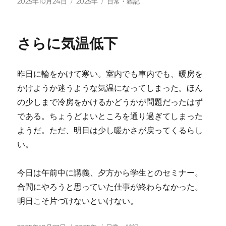
投
カ
タ
2025年10月24日
2025年
日常・雑記
稿
テ
グ
日:
ゴ
リ
さらに気温低下
ー
昨日に輪をかけて寒い。室内でも車内でも、暖房を
かけようか迷うような気温になってしまった。ほん
の少しまで冷房をかけるかどうかが問題だったはず
である。ちょうどよいところを通り過ぎてしまった
ようだ。ただ、明日は少し暖かさが戻ってくるらし
い。
今日は午前中に講義、夕方から学生とのセミナー。
合間にやろうと思っていた仕事が終わらなかった。
明日こそ片づけないといけない。