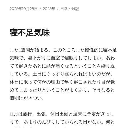
投
カ
タ
2025年10月28日
2025年
日常・雑記
稿
テ
グ
日:
ゴ
リ
寝不足気味
ー
また1週間が始まる。このところまた慢性的に寝不足
気味で、昼下がりに自室で居眠りしてしまい、あわ
てて起きたあとに頭が痛くなるということを繰り返
している。土日にぐっすり寝られればよいのだが、
休日に限って何かの理由で早く起こされたり目が覚
めてしまったりということがよくあり、そうなると
週明けがきつい。
11月は旅行、出張、休日出勤と週末に予定がぎっし
りで、あまりのんびりしていられる日がない。何と