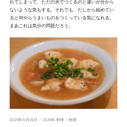
れてしまって、ただの水でつくるのと違いが分から
ないような気もする。それでも、だしから始めてい
ると何やらうまいものをつくっている気になれる。
まあこれは気分の問題だろう。
投
カ
タ
2025年10月26日
2025年
,
料理
料理
稿
テ
グ