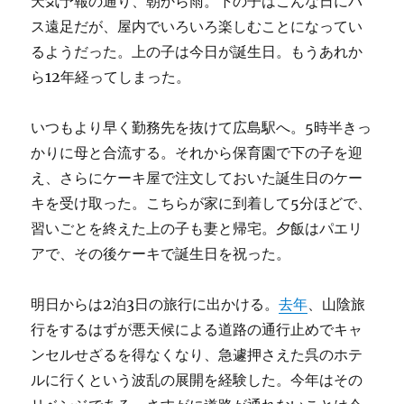
天気予報の通り、朝から雨。下の子はこんな日にバ
ス遠足だが、屋内でいろいろ楽しむことになってい
るようだった。上の子は今日が誕生日。もうあれか
ら12年経ってしまった。
いつもより早く勤務先を抜けて広島駅へ。5時半きっ
かりに母と合流する。それから保育園で下の子を迎
え、さらにケーキ屋で注文しておいた誕生日のケー
キを受け取った。こちらが家に到着して5分ほどで、
習いごとを終えた上の子も妻と帰宅。夕飯はパエリ
アで、その後ケーキで誕生日を祝った。
明日からは2泊3日の旅行に出かける。
去年
、山陰旅
行をするはずが悪天候による道路の通行止めでキャ
ンセルせざるを得なくなり、急遽押さえた呉のホテ
ルに行くという波乱の展開を経験した。今年はその