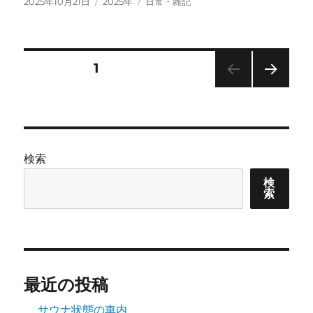
投
カ
タ
2025年10月21日
2025年
日常・雑記
稿
テ
グ
日:
ゴ
リ
ー
投
固定ページ
1
次の
稿
ペー
ジ
の
検索
ペ
検
索
ー
ジ
送
最近の投稿
り
サウナ状態の車内