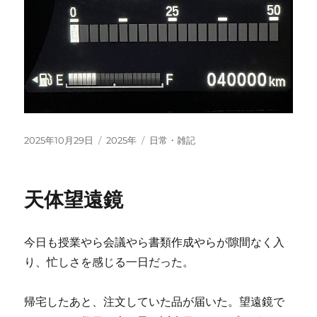
投
カ
タ
2025年10月29日
2025年
日常・雑記
稿
テ
グ
日:
ゴ
リ
天体望遠鏡
ー
今日も授業やら会議やら書類作成やらが隙間なく入
り、忙しさを感じる一日だった。
帰宅したあと、注文していた品が届いた。望遠鏡で