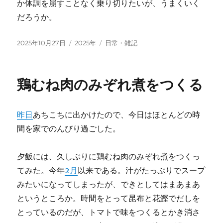
か体調を崩すことなく乗り切りたいが、うまくいく
だろうか。
投
カ
タ
2025年10月27日
2025年
日常・雑記
稿
テ
グ
日:
ゴ
リ
鶏むね肉のみぞれ煮をつくる
ー
昨日
あちこちに出かけたので、今日はほとんどの時
間を家でのんびり過ごした。
夕飯には、久しぶりに鶏むね肉のみぞれ煮をつくっ
てみた。今年
2月
以来である。汁がたっぷりでスープ
みたいになってしまったが、できとしてはまあまあ
というところか。時間をとって昆布と花鰹でだしを
とっているのだが、トマトで味をつくるとかき消さ