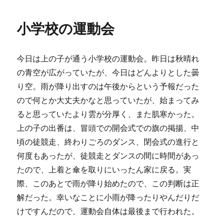
日:
ゴ
リ
小学校の運動会
ー
今日は上の子が通う小学校の運動会。昨日は秋晴れ
の青空が広がっていたが、今日はどんよりとした曇
り空。雨が降り出すのは午後からという予報だった
ので何とか大丈夫かなと思っていたが、始まってみ
ると思っていたより雲が分厚く、また肌寒かった。
上の子の出番は、冒頭での開会式での旗の掲揚、中
頃の徒競走、終わりごろのダンス、閉会式の進行と
何度もあったが、徒競走とダンスの間に時間があっ
たので、上着と傘を取りにいったん家に戻る。実
際、このあとで雨が降り始めたので、この判断は正
解だった。幸いなことに小雨が降ったりやんだりだ
けですんだので、運動会自体は最後まで行われた。