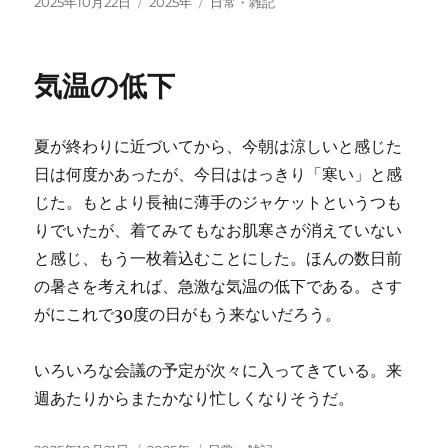
投
カ
タ
2025年10月22日
2025年
日常・雑記
稿
テ
グ
日:
ゴ
リ
気温の低下
ー
夏が終わりに近づいてから、今朝は涼しいと感じた
日は何度かあったが、今日ははっきり「寒い」と感
じた。もとより長袖に薄手のジャケットというつも
りでいたが、着てみてもなお肌寒さが消えていない
と感じ、もう一枚着込むことにした。ほんの数日前
の暑さを考えれば、急激な気温の低下である。さす
がにこれで30度の日がもう来ないだろう。
いろいろな会議の予定が次々に入ってきている。来
週あたりからまたかなり忙しくなりそうだ。