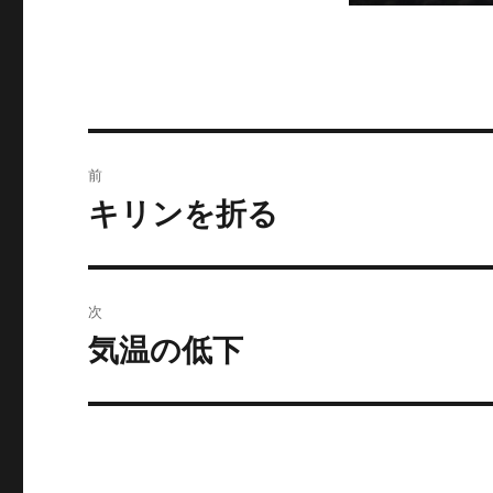
投
前
稿
キリンを折る
前
の
ナ
投
ビ
稿:
次
ゲ
気温の低下
次
の
ー
投
シ
稿:
ョ