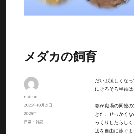
メダカの飼育
だいぶ涼しくなっ
にそろそろ半袖は
投
natsuo
稿
投
2025年10月21日
妻が職場の同僚の
者
稿
カ
2025年
きた。せっかくな
日:
テ
タ
日常・雑記
っくりしたらしく
ゴ
グ
辺を自由に泳ぐよ
リ