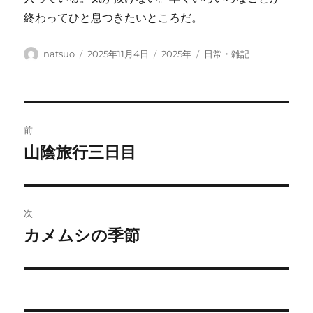
終わってひと息つきたいところだ。
投
投
カ
タ
natsuo
2025年11月4日
2025年
日常・雑記
稿
稿
テ
グ
者
日:
ゴ
リ
ー
投
前
稿
山陰旅行三日目
前
の
ナ
投
ビ
稿:
次
ゲ
カメムシの季節
次
の
ー
投
シ
稿: