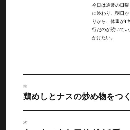
ー
今日は通常の日曜
に終わり、明日か
りから、体重が1
行だのが続いてい
がけたい。
投
前
稿
鶏めしとナスの炒め物をつ
前
の
ナ
投
ビ
稿:
次
ゲ