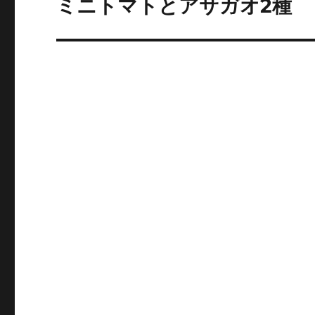
ミニトマトとアサガオ2種
次
の
ー
投
シ
稿:
ョ
ン