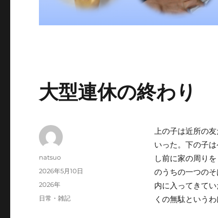
大型連休の終わり
上の子は近所の友
いった。下の子は
投
natsuo
し前に家の周りを
稿
投
2026年5月10日
のうちの一つのそ
者
稿
カ
2026年
内に入ってきてい
日:
テ
タ
日常・雑記
くの無駄というわ
ゴ
グ
リ