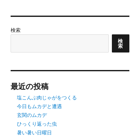
シ
稿:
ョ
検索
ン
検
索
最近の投稿
塩こんぶ肉じゃがをつくる
今日もムカデと遭遇
玄関のムカデ
ひっくり返った虫
暑い暑い日曜日