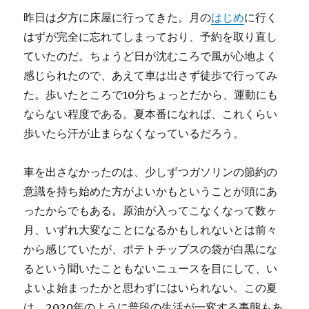
昨日は夕方に床屋に行ってきた。月の
はじめ
に行く
はずが完全に忘れてしまっており、予約を取り直し
ていたのだ。ちょうど日が沈むころで風が心地よく
感じられたので、あえて車は出さず徒歩で行ってみ
た。歩いたところで10分ちょっとだから、運動にも
ならない程度である。夏本番になれば、これくらい
歩いたら汗が止まらなくなっているだろう。
車を出さなかったのは、少しずつガソリンの節約の
意識を持ち始めた方がよいかもということが頭にあ
ったからでもある。原油が入ってこなくなって数ヶ
月、いずれ大変なことになるかもしれないとは前々
から感じていたが、ポテトチップスの袋が白黒にな
るという聞いたこともないニュースを目にして、い
よいよ始まったかと思わずにはいられない。この夏
は、2020年のように普段の生活が一変する事態もあ