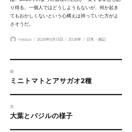
り得る。一個人ではどうしようもないが、何か起き
てもおかしくないという心構えは持っていた方がよ
さそうだ。
投
投
カ
タ
natsuo
2026年5月13日
2026年
日常・雑記
稿
稿
テ
グ
者
日:
ゴ
リ
ー
投
前
稿
ミニトマトとアサガオ2種
前
の
ナ
投
ビ
稿:
次
ゲ
大葉とバジルの様子
次
の
ー
投