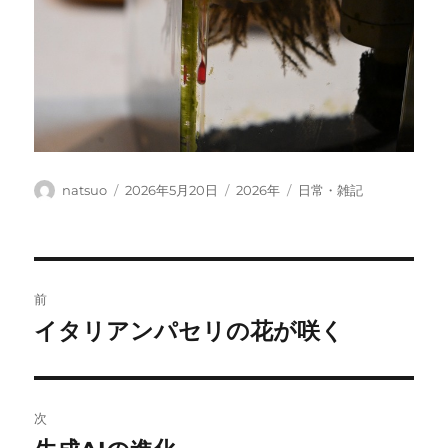
投
投
カ
タ
natsuo
2026年5月20日
2026年
日常・雑記
稿
稿
テ
グ
者
日:
ゴ
リ
ー
投
前
稿
イタリアンパセリの花が咲く
前
の
ナ
投
ビ
稿:
次