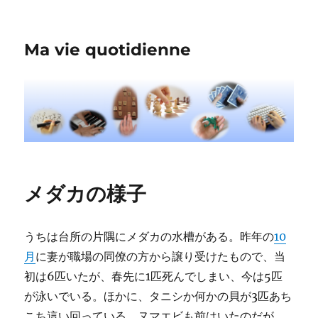
Ma vie quotidienne
メダカの様子
うちは台所の片隅にメダカの水槽がある。昨年の
10
月
に妻が職場の同僚の方から譲り受けたもので、当
初は6匹いたが、春先に1匹死んでしまい、今は5匹
が泳いでいる。ほかに、タニシか何かの貝が3匹あち
こち這い回っている。ヌマエビも前はいたのだが、