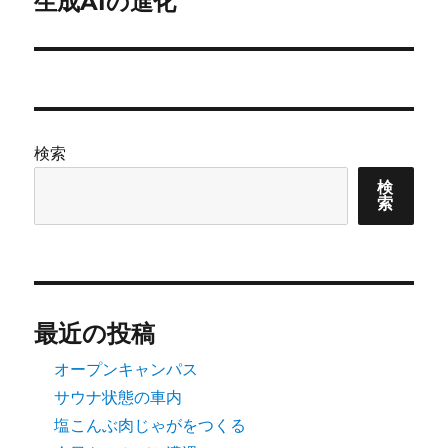
ゲ
生成AIの進化
次
の
ー
投
シ
稿:
ョ
検索
ン
検
索
最近の投稿
オープンキャンパス
サウナ状態の車内
塩こんぶ肉じゃがをつくる