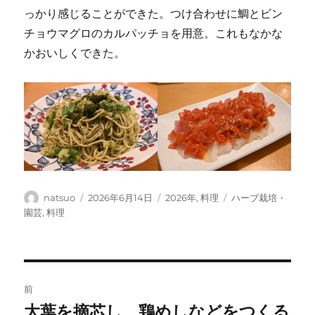
っかり感じることができた。つけ合わせに鯛とビン
チョウマグロのカルパッチョを用意。これもなかな
かおいしくできた。
投
投
カ
タ
natsuo
2026年6月14日
2026年
,
料理
ハーブ栽培・
稿
稿
テ
グ
園芸
,
料理
者
日:
ゴ
リ
ー
投
前
稿
大葉を摘芯し、鶏めしなどをつくる
前