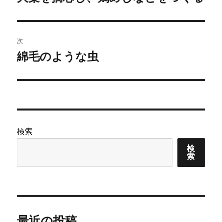
の
ナ
投
ビ
稿:
次
ゲ
綿毛のような虫
次
の
ー
投
シ
稿:
ョ
検索
ン
検
索
最近の投稿