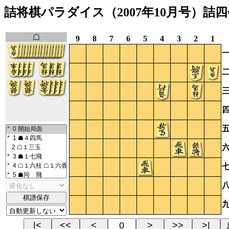
詰将棋パラダイス（2007年10月号）詰
☖
9
8
7
6
5
4
3
2
1
棋譜保存
|<
<<
<
>
>>
>|