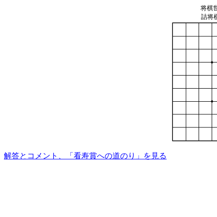
将棋世
詰将
解答とコメント、「看寿賞への道のり」を見る