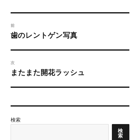
投
前
稿
歯のレントゲン写真
前
の
ナ
投
ビ
稿:
次
ゲ
またまた開花ラッシュ
次
の
ー
投
シ
稿:
ョ
検索
ン
検
索