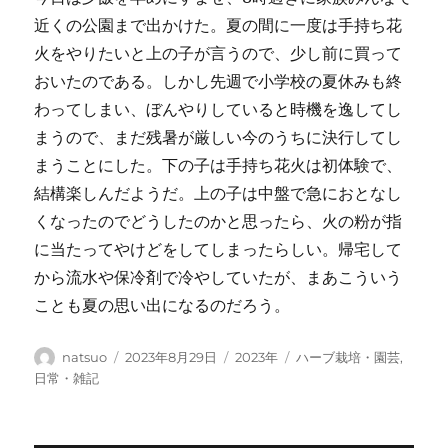
近くの公園まで出かけた。夏の間に一度は手持ち花
火をやりたいと上の子が言うので、少し前に買って
おいたのである。しかし先週で小学校の夏休みも終
わってしまい、ぼんやりしていると時機を逸してし
まうので、まだ残暑が厳しい今のうちに決行してし
まうことにした。下の子は手持ち花火は初体験で、
結構楽しんだようだ。上の子は中盤で急におとなし
くなったのでどうしたのかと思ったら、火の粉が指
に当たってやけどをしてしまったらしい。帰宅して
から流水や保冷剤で冷やしていたが、まあこういう
ことも夏の思い出になるのだろう。
投
投
カ
タ
natsuo
2023年8月29日
2023年
ハーブ栽培・園芸
,
稿
稿
テ
グ
日常・雑記
者
日:
ゴ
リ
ー