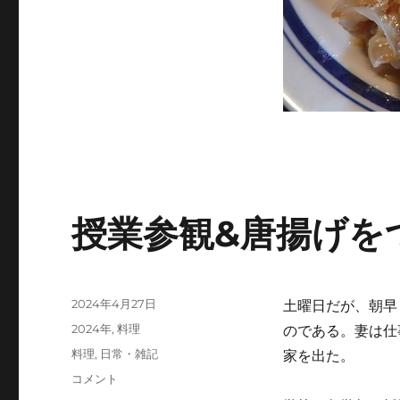
授業参観&唐揚げを
投
2024年4月27日
土曜日だが、朝早
稿
カ
2024年
,
料理
のである。妻は仕
日:
テ
タ
料理
,
日常・雑記
家を出た。
ゴ
グ
授
コメント
リ
業