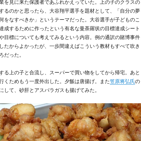
業を見に来た保護者であふれかえっていた。上の子のクラスの
するのかと思ったら、大谷翔平選手を題材として、「自分の夢
何をなすべきか」というテーマだった。大谷選手が子どものこ
達成するために作ったという有名な曼荼羅状の目標達成シート
や目標についても考えてみるという内容。例の通訳の賭博事件
したからよかったが、一歩間違えばこういう教材もすべて吹き
ろだった。
する上の子と合流し、スーパーで買い物をしてから帰宅。あと
行くためもう一度外出した。夕飯は唐揚げ。また
笠原将弘氏
の
にして、砂肝とアスパラガスも揚げてみた。