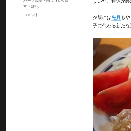
タ
ハーブ栽培・園芸
,
料理
,
日
まいた。連休が終
ゴ
グ
常・雑記
リ
ま
コメント
ー
夕飯には
先月
もや
た
子に代わる新たな
肉
焼
売
を
つ
く
る
に