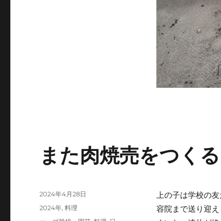
また肉焼売をつくる
投
2024年4月28日
上の子は学校の友
稿
カ
2024年
,
料理
容院まで送り迎え
日:
テ