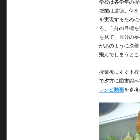
ー
学校は各学年の授
参
授業は道徳。何を
観
&
を実現するために
唐
ろ、自分の目標を
揚
を見て、自分の夢
げ
を
があのように決着
つ
飛んでしまうとこ
く
る
に
授業後にすぐ下校
で夕方に図書館へ
レシピ動画
を参考