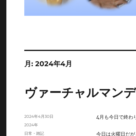
月:
2024年4月
ヴァーチャルマンデ
投
2024年4月30日
4月も今日で終わ
稿
カ
2024年
日:
テ
タ
日常・雑記
今日は火曜日だが