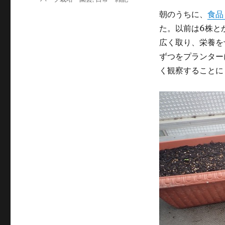
ゴ
グ
朝のうちに、
食品
リ
ー
た。以前は6株と
広く取り、栄養を
ずつをプランター
く観察することに