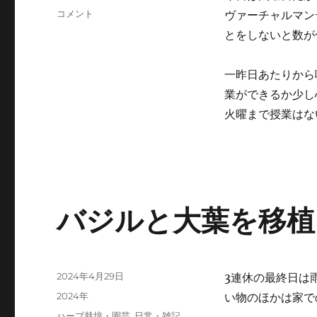
ゴ
グ
ヴ
コメント
ヴァーチャルマン
リ
ァ
ー
とをしないと数が
ー
チ
ャ
一昨日あたりから
ル
業ができるか少し
マ
火曜まで授業はな
ン
デ
ー
に
バジルと大葉を移植
投
2024年4月29日
3連休の最終日は
稿
カ
2024年
い物のほかは家で
日:
テ
タ
ハーブ栽培・園芸
,
日常・雑記