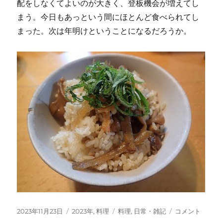
配をしなくてよいのが大きく、登板機会が増えてし
まう。今日もあっという間にほとんど食べられてし
まった。次は年明けということになるだろうか。
投
カ
タ
鶏
2023年11月23日
2023年
,
料理
料理
,
日常・雑記
コメント
稿
テ
グ
め