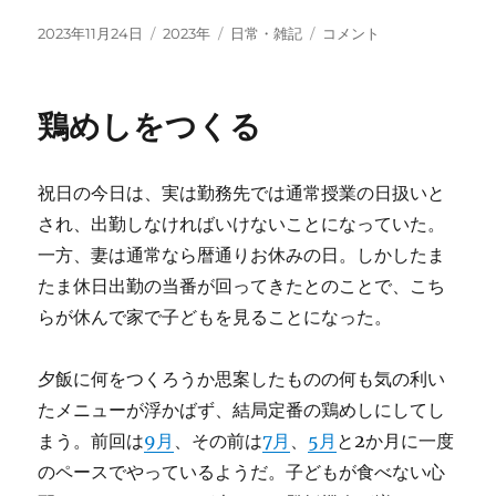
投
カ
タ
朝
2023年11月24日
2023年
日常・雑記
コメント
稿
テ
グ
か
日:
ゴ
ら
リ
会
鶏めしをつくる
ー
議
の
日
祝日の今日は、実は勤務先では通常授業の日扱いと
に
され、出勤しなければいけないことになっていた。
一方、妻は通常なら暦通りお休みの日。しかしたま
たま休日出勤の当番が回ってきたとのことで、こち
らが休んで家で子どもを見ることになった。
夕飯に何をつくろうか思案したものの何も気の利い
たメニューが浮かばず、結局定番の鶏めしにしてし
まう。前回は
9月
、その前は
7月
、
5月
と2か月に一度
のペースでやっているようだ。子どもが食べない心