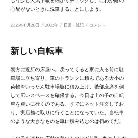
もう少し天気予報を細かくチェックし、にわか雨の
心配がないときに洗車することにしよう。
投
カ
タ
洗
2023年11月28日
2023年
日常・雑記
コメント
稿
テ
グ
車
日:
ゴ
直
リ
後
新しい自転車
ー
の
降
雨
朝方に近所の床屋へ。戻ってくると家に入る前に駐
に
車場に立ち寄り、車のトランクに積んである大小の
荷物をいったん駐車場脇に積み上げ、後部座席を倒
して広いスペースを確保する。今日は上の子の自転
車を買いに行くのである。すでにネット注文してお
り、実店舗に取りに行くことになっていた。自転車
のような大きなものを車に積み込むのは初めてだ。