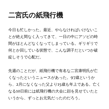
日:
ゴ
し
リ
を
二宮氏の紙飛行機
ー
つ
く
る
今日も忙しかった。最近、やらなければいけないこ
に
とが絶え間なく入ってきて、一日の中にアソビの時
間がほとんどなくなってしまっている。ギリギリで
何とか回している状態で、こんな調子だといつか破
綻しそうで心配だ。
先週のことだが、紙飛行機で有名な二宮康明氏が亡
くなったというニュースがあった。97歳というか
ら、2月になくなった父より15歳も年上である。亡く
なる10日前には紙飛行機の大会に顔を見せていたと
いうから、ずっとお元気だったのだろう。