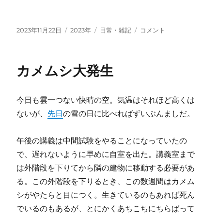
投
カ
タ
二
2023年11月22日
2023年
日常・雑記
コメント
稿
テ
グ
宮
日:
ゴ
氏
リ
の
カメムシ大発生
ー
紙
飛
行
今日も雲一つない快晴の空。気温はそれほど高くは
機
に
ないが、
先日
の雪の日に比べればずいぶんましだ。
午後の講義は中間試験をやることになっていたの
で、遅れないように早めに自室を出た。講義室まで
は外階段を下りてから隣の建物に移動する必要があ
る。この外階段を下りるとき、この数週間はカメム
シがやたらと目につく。生きているのもあれば死ん
でいるのもあるが、とにかくあちこちにちらばって