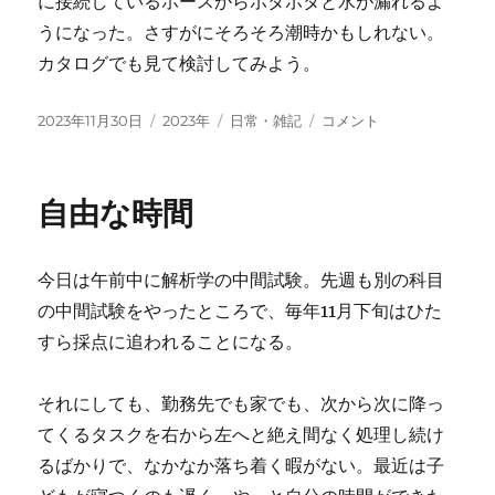
に接続しているホースからポタポタと水が漏れるよ
うになった。さすがにそろそろ潮時かもしれない。
カタログでも見て検討してみよう。
投
カ
タ
20
2023年11月30日
2023年
日常・雑記
コメント
稿
テ
グ
年
日:
ゴ
前
リ
の
自由な時間
ー
洗
濯
機
今日は午前中に解析学の中間試験。先週も別の科目
に
の中間試験をやったところで、毎年11月下旬はひた
すら採点に追われることになる。
それにしても、勤務先でも家でも、次から次に降っ
てくるタスクを右から左へと絶え間なく処理し続け
るばかりで、なかなか落ち着く暇がない。最近は子