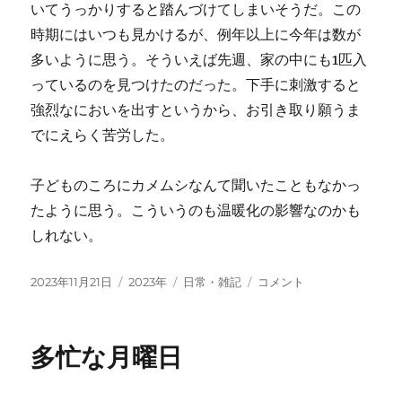
いてうっかりすると踏んづけてしまいそうだ。この
時期にはいつも見かけるが、例年以上に今年は数が
多いように思う。そういえば先週、家の中にも1匹入
っているのを見つけたのだった。下手に刺激すると
強烈なにおいを出すというから、お引き取り願うま
でにえらく苦労した。
子どものころにカメムシなんて聞いたこともなかっ
たように思う。こういうのも温暖化の影響なのかも
しれない。
投
カ
タ
カ
2023年11月21日
2023年
日常・雑記
コメント
稿
テ
グ
メ
日:
ゴ
ム
リ
シ
多忙な月曜日
ー
大
発
生