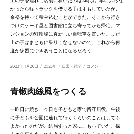
上の子を連れて店舗に着いたのは2時頃。車に入らな
かったら軽トラックを借りる手はずもしていたが、
余裕を持って積み込むことができた。そこから行き
つけのケーキ屋と図書館に立ち寄ってから帰宅。マ
ンションの駐輪場に真新しい自転車を置いた。まだ
上の子はまともに乗りこなせないので、これから何
度か練習につきあうことになるだろう。
投
カ
タ
新
2023年11月26日
2023年
日常・雑記
コメント
稿
テ
グ
し
日:
ゴ
い
リ
自
青椒肉絲風をつくる
ー
転
車
に
一昨日に続き、今日も子どもと家で留守居役。午後
に子どもを公園に連れて行くくらいのことはしても
よかったのだが、結局ずっと家にこもっていた。採