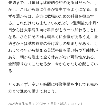
先週まで、月曜日は比較的余裕のある日だった。し
に
かし、これから急に仕事が集中するようになる。ま
ず今週からは、夕方に教職のための科目を担当す
る。これだけならまだよいのだが、2週間後の来月4
日からは大学院生向け科目がもう一つ加わることに
なる。さらにその日は朝早くに会議があるうえ、昼
過ぎからは試験答案の受け渡しの集まりがあり、く
わえて今年から始まる英語科目も受け持つ可能性が
あり、朝から晩まで全く休みがない可能性がある。
全部滞りなくこなせるか、今からかなり心配してい
る。
とりあえず、空いた時間に授業準備を少しでも先の
方まで進めて備えておこう。
投
カ
タ
多
2023年11月20日
2023年
日常・雑記
コメント
稿
テ
グ
忙