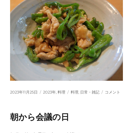
投
カ
タ
青
2023年11月25日
2023年
,
料理
料理
,
日常・雑記
コメント
稿
テ
グ
椒
日:
ゴ
肉
リ
絲
朝から会議の日
ー
風
を
つ