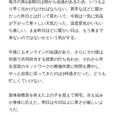
毎月の第4金曜日は朝から会議があるため、いつもよ
く
る
り早く出かけなければならない。異常なほどに暖か
に
だった昨日とは打って変わって、今朝は一気に気温
が下がって寒々しい天気だった。温度変化がいちい
ち激しい。まあ昨日ほどに暖かい日は、もう春まで
来ないのではないかという気がする。
午後にもオンラインの会議があり、さらにその後は
対面で共同担当する授業の打ち合わせ。それから学
生居室のネットワークの整備作業に時間を費やし、
やっと自室に戻ってきたのは5時過ぎだった。どうも
忙しくていけない。
新体操教室を終えた上の子を迎えて帰宅。冷え込み
が身体に応えた。明日は今日以上に寒さが厳しいよ
うだ。