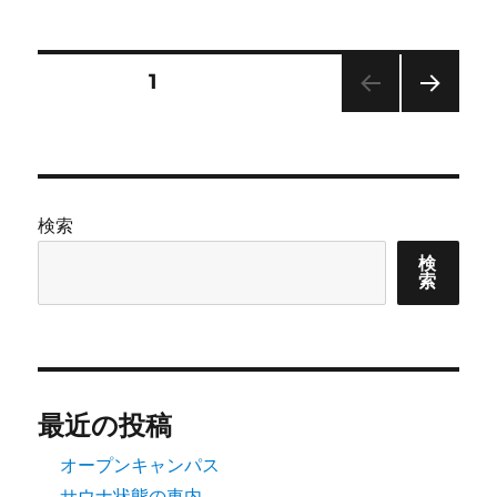
日:
ゴ
な
リ
月
ー
曜
投
固定ページ
1
日
に
次の
稿
ペー
ジ
の
検索
ペ
検
索
ー
ジ
送
最近の投稿
り
オープンキャンパス
サウナ状態の車内