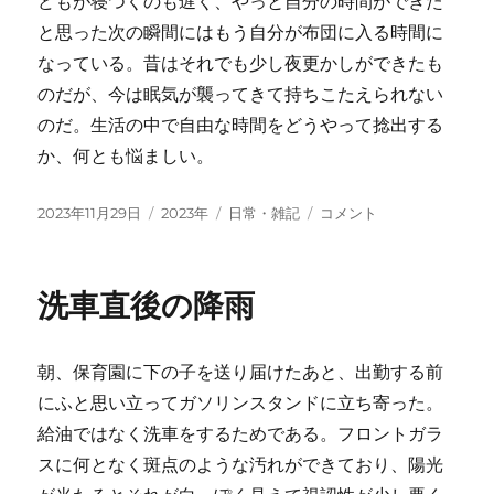
どもが寝つくのも遅く、やっと自分の時間ができた
と思った次の瞬間にはもう自分が布団に入る時間に
なっている。昔はそれでも少し夜更かしができたも
のだが、今は眠気が襲ってきて持ちこたえられない
のだ。生活の中で自由な時間をどうやって捻出する
か、何とも悩ましい。
投
カ
タ
自
2023年11月29日
2023年
日常・雑記
コメント
稿
テ
グ
由
日:
ゴ
な
リ
時
洗車直後の降雨
ー
間
に
朝、保育園に下の子を送り届けたあと、出勤する前
にふと思い立ってガソリンスタンドに立ち寄った。
給油ではなく洗車をするためである。フロントガラ
スに何となく斑点のような汚れができており、陽光