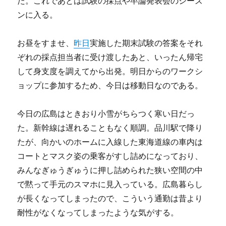
た。これであとは試験の採点や卒論発表会のシーズ
ンに入る。
お昼をすませ、
昨日
実施した期末試験の答案をそれ
ぞれの採点担当者に受け渡したあと、いったん帰宅
して身支度を調えてから出発。明日からのワークシ
ョップに参加するため、今日は移動日なのである。
今日の広島はときおり小雪がちらつく寒い日だっ
た。新幹線は遅れることもなく順調。品川駅で降り
たが、向かいのホームに入線した東海道線の車内は
コートとマスク姿の乗客がすし詰めになっており、
みんなぎゅうぎゅうに押し詰められた狭い空間の中
で黙って手元のスマホに見入っている。広島暮らし
が長くなってしまったので、こういう通勤は昔より
耐性がなくなってしまったような気がする。