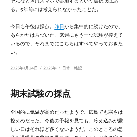
そんなときはスマホで参加するという選択肢はあ
る。5年前には考えられなかったことだ。
今日も午後は採点。
昨日
から集中的に続けたので、
あらかたは片づいた。来週にもう一つ試験が控えて
いるので、それまでにこちらはすべてやっておきた
い。
投
カ
タ
2025年1月24日
2025年
日常・雑記
稿
テ
グ
日:
ゴ
リ
期末試験の採点
ー
全国的に気温が高めだったようで、広島でも寒さは
控えめだった。今後の予報を見ても、冷え込みが厳
しい日はそれほど多くないようだ。このところの急