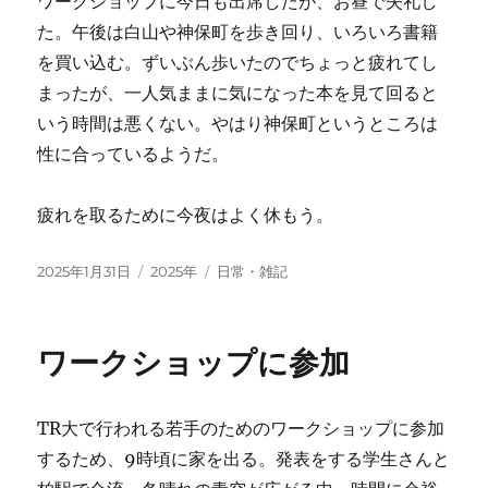
ワークショップに今日も出席したが、お昼で失礼し
た。午後は白山や神保町を歩き回り、いろいろ書籍
を買い込む。ずいぶん歩いたのでちょっと疲れてし
まったが、一人気ままに気になった本を見て回ると
いう時間は悪くない。やはり神保町というところは
性に合っているようだ。
疲れを取るために今夜はよく休もう。
投
カ
タ
2025年1月31日
2025年
日常・雑記
稿
テ
グ
日:
ゴ
リ
ワークショップに参加
ー
TR大で行われる若手のためのワークショップに参加
するため、9時頃に家を出る。発表をする学生さんと