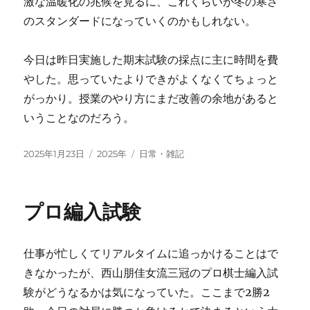
激な温暖化の兆候を見るに、これくらいが冬の寒さ
のスタンダードになっていくのかもしれない。
今日は昨日実施した期末試験の採点に主に時間を費
やした。思っていたよりできがよくなくてちょっと
がっかり。授業のやり方にまだ改善の余地があると
いうことなのだろう。
投
カ
タ
2025年1月23日
2025年
日常・雑記
稿
テ
グ
日:
ゴ
リ
プロ編入試験
ー
仕事が忙しくてリアルタイムに追っかけることはで
きなかったが、西山朋佳女流三冠のプロ棋士編入試
験がどうなるかは気になっていた。ここまで2勝2