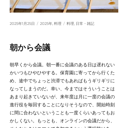
投
カ
タ
2025年1月25日
2025年
,
料理
料理
,
日常・雑記
稿
テ
グ
日:
ゴ
リ
朝から会議
ー
朝早くから会議。朝一番に会議のある日は遅れない
かいつもひやひやする。保育園に寄ってから行くた
め、途中でちょっと渋滞でもあればもうギリギリに
なってしまうのだ。幸い、今まではそういうことは
あまり起きていないが、来年度は月に一度の会議の
進行役を毎回することになりそうなので、開始時刻
に間に合わないということも一度くらいあってもお
かしくない。もっとも、オンラインの会議だから、