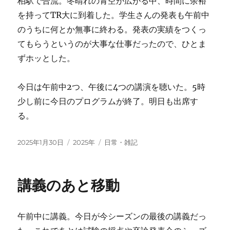
柏駅で合流。冬晴れの青空が広がる中、時間に余裕
を持ってTR大に到着した。学生さんの発表も午前中
のうちに何とか無事に終わる。発表の実績をつくっ
てもらうというのが大事な仕事だったので、ひとま
ずホッとした。
今日は午前中2つ、午後に4つの講演を聴いた。5時
少し前に今日のプログラムが終了。明日も出席す
る。
投
カ
タ
2025年1月30日
2025年
日常・雑記
稿
テ
グ
日:
ゴ
リ
講義のあと移動
ー
午前中に講義。今日が今シーズンの最後の講義だっ