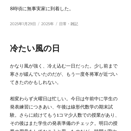
8時頃に無事実家に到着した。
投
カ
タ
2025年1月29日
2025年
日常・雑記
稿
テ
グ
日:
ゴ
リ
冷たい風の日
ー
かなり風が強く、冷え込む一日だった。少し前まで
寒さが緩んでいたのだが、もう一度冬将軍が近づい
てきたのかもしれない。
相変わらず火曜日は忙しい。今日は午前中に学生の
発表練習につきあい、午後は線形代数学の期末試
験。さらに続けてもう1コマ少人数での授業があり、
その後はまた学生の発表準備のチェック。明日の授