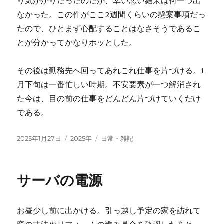
り気がかりだったのだが、幸い悪い結果は何一つ出
なかった。この件がここ2週間くらいの懸案事項だっ
たので、ひとまず心配することはなさそうであるこ
とが分かってかなりホッとした。
その後は勤務先へ回ってあれこれ仕事を片づける。1
月下旬は一番忙しい時期。不安要素が一つ解消され
た今は、目の前の仕事をどんどん片づけていくだけ
である。
投
カ
タ
2025年1月27日
2025年
日常・雑記
稿
テ
グ
日:
ゴ
リ
サーバの電源
ー
お昼少し前に出かける。引っ越し予定の家を訪れて