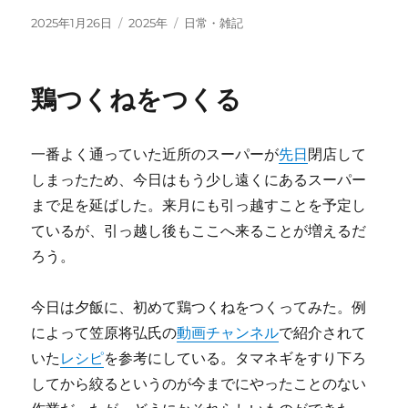
投
カ
タ
2025年1月26日
2025年
日常・雑記
稿
テ
グ
日:
ゴ
リ
鶏つくねをつくる
ー
一番よく通っていた近所のスーパーが
先日
閉店して
しまったため、今日はもう少し遠くにあるスーパー
まで足を延ばした。来月にも引っ越すことを予定し
ているが、引っ越し後もここへ来ることが増えるだ
ろう。
今日は夕飯に、初めて鶏つくねをつくってみた。例
によって笠原将弘氏の
動画チャンネル
で紹介されて
いた
レシピ
を参考にしている。タマネギをすり下ろ
してから絞るというのが今までにやったことのない