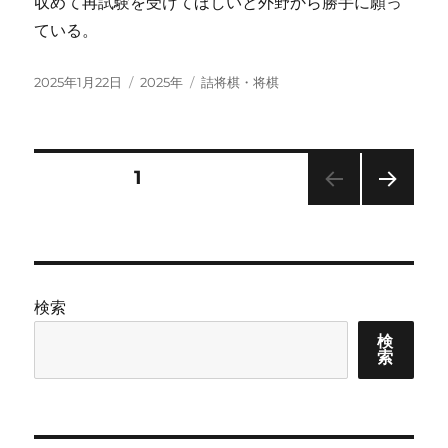
収めて再試験を受けてほしいと外野から勝手に願っ
ている。
投
カ
タ
2025年1月22日
2025年
詰将棋・将棋
稿
テ
グ
日:
ゴ
リ
ー
投
固定ページ
1
次の
稿
ペー
ジ
の
検索
ペ
検
索
ー
ジ