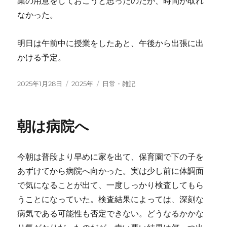
業の用意をしておこうと思ったのだが、時間が取れ
なかった。
明日は午前中に授業をしたあと、午後から出張に出
かける予定。
投
カ
タ
2025年1月28日
2025年
日常・雑記
稿
テ
グ
日:
ゴ
リ
朝は病院へ
ー
今朝は普段より早めに家を出て、保育園で下の子を
あずけてから病院へ向かった。実は少し前に体調面
で気になることが出て、一度しっかり検査してもら
うことになっていた。検査結果によっては、深刻な
病気である可能性も否定できない。どうなるかかな