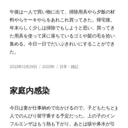
午後は一人で買い物に出て、掃除用具やら夕飯の材
料やらケーキやらをあれこれ買ってきた。帰宅後、
年末らしく少しは掃除でもしようと思い、買ってき
た用具を使って床に落ちているゴミや髪の毛を拾い
集める。今日一日でだいぶきれいにすることができ
た。
投
カ
タ
2023年12月29日
2023年
日常・雑記
稿
テ
グ
日:
ゴ
リ
家庭内感染
ー
今日は妻が仕事納めで出かけるので、子どもたちと3
人でのんびり留守番する予定だった。上の子のイン
フルエンザはもう熱も下がり、あとは咳や鼻水が引