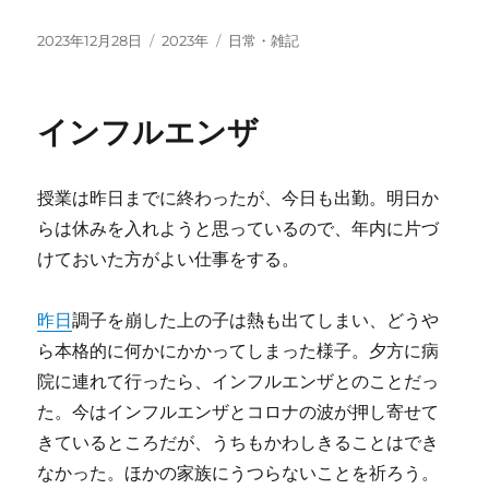
投
カ
タ
2023年12月28日
2023年
日常・雑記
稿
テ
グ
日:
ゴ
リ
インフルエンザ
ー
授業は昨日までに終わったが、今日も出勤。明日か
らは休みを入れようと思っているので、年内に片づ
けておいた方がよい仕事をする。
昨日
調子を崩した上の子は熱も出てしまい、どうや
ら本格的に何かにかかってしまった様子。夕方に病
院に連れて行ったら、インフルエンザとのことだっ
た。今はインフルエンザとコロナの波が押し寄せて
きているところだが、うちもかわしきることはでき
なかった。ほかの家族にうつらないことを祈ろう。