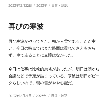
投
カ
タ
2023年12月22日
2023年
日常・雑記
稿
テ
グ
日:
ゴ
リ
再びの寒波
ー
再び寒波がやってきた。朝から雪である。ただ幸
い、今日の時点ではまだ路面は濡れてさえもおら
ず、車で走ることに支障はなかった。
今日は仕事は比較的余裕があったが、明日は朝から
会議などで予定が詰まっている。寒波は明日がピー
クらしいので、朝の雪がやや心配だ。
投
カ
タ
2023年12月21日
2023年
日常・雑記
稿
テ
グ
日:
ゴ