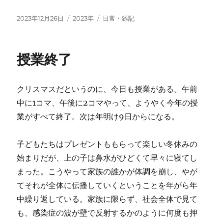
投
カ
タ
2023年12月26日
2023年
日常・雑記
稿
テ
グ
日:
ゴ
リ
授業終了
ー
クリスマスだというのに、今日も授業がある。午前
中に1コマ、午後に2コマやって、ようやく今年の授
業がすべて終了。次は年明け9日からになる。
子どもたちはプレゼントももらって楽しい冬休みの
始まりだが、上の子は鼻水がひどくて早々に寝てし
まった。こうやって家族の誰かが体調を崩し、やが
てそれが全体に伝播していくということを年がら年
中繰り返している。家族に限らず、社会全体で見て
も、感染症の波が壁で反射するかのように何度も押