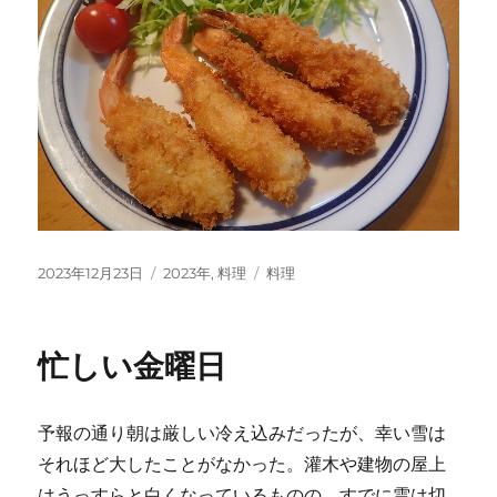
投
カ
タ
2023年12月23日
2023年
,
料理
料理
稿
テ
グ
日:
ゴ
リ
忙しい金曜日
ー
予報の通り朝は厳しい冷え込みだったが、幸い雪は
それほど大したことがなかった。灌木や建物の屋上
はうっすらと白くなっているものの、すでに雲は切