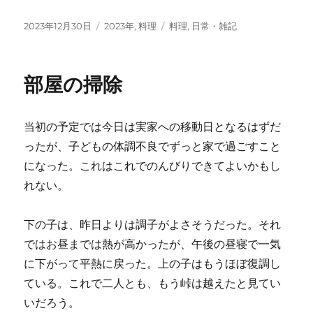
投
カ
タ
2023年12月30日
2023年
,
料理
料理
,
日常・雑記
稿
テ
グ
日:
ゴ
リ
部屋の掃除
ー
当初の予定では今日は実家への移動日となるはずだ
ったが、子どもの体調不良でずっと家で過ごすこと
になった。これはこれでのんびりできてよいかもし
れない。
下の子は、昨日よりは調子がよさそうだった。それ
ではお昼までは熱が高かったが、午後の昼寝で一気
に下がって平熱に戻った。上の子はもうほぼ復調し
ている。これで二人とも、もう峠は越えたと見てい
いだろう。