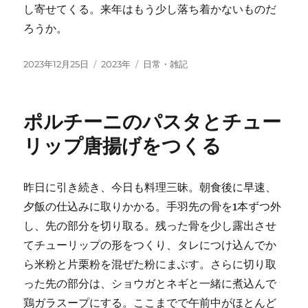
し寄せてくる。来年はもう少し落ち着かないものだ
ろうか。
投
カ
タ
2023年12月25日
2023年
日常・雑記
稿
テ
グ
日:
ゴ
リ
ポルチーニのパスタとチュー
ー
リップ唐揚げをつくる
昨日に引き続き、今日も料理三昧。朝食後に早速、
夕飯の仕込みに取りかかる。手羽先の骨を1本ずつ外
し、先の部分を切り取る。残った骨を少し露出させ
てチューリップの形をつくり、タレにつけ込んでか
ら米粉と片栗粉を混ぜた粉にまぶす。さらに切り取
った先の部分は、ショウガとネギと一緒に煮込んで
鶏ガラスープにする。ここまでで午前中がほとんど