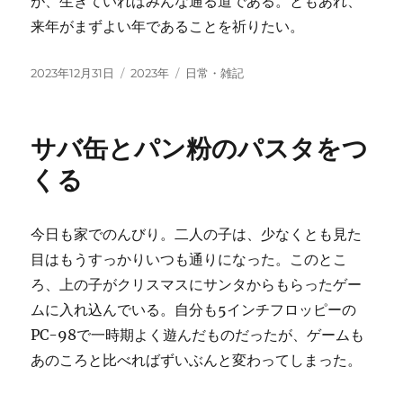
が、生きていればみんな通る道である。ともあれ、
来年がまずよい年であることを祈りたい。
投
カ
タ
2023年12月31日
2023年
日常・雑記
稿
テ
グ
日:
ゴ
リ
サバ缶とパン粉のパスタをつ
ー
くる
今日も家でのんびり。二人の子は、少なくとも見た
目はもうすっかりいつも通りになった。このとこ
ろ、上の子がクリスマスにサンタからもらったゲー
ムに入れ込んでいる。自分も5インチフロッピーの
PC-98で一時期よく遊んだものだったが、ゲームも
あのころと比べればずいぶんと変わってしまった。