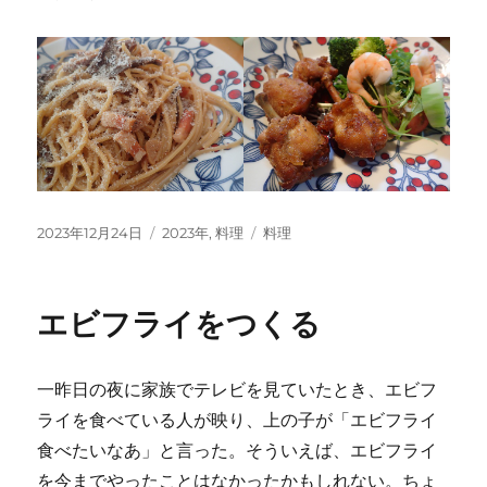
投
カ
タ
2023年12月24日
2023年
,
料理
料理
稿
テ
グ
日:
ゴ
リ
エビフライをつくる
ー
一昨日の夜に家族でテレビを見ていたとき、エビフ
ライを食べている人が映り、上の子が「エビフライ
食べたいなあ」と言った。そういえば、エビフライ
を今までやったことはなかったかもしれない。ちょ