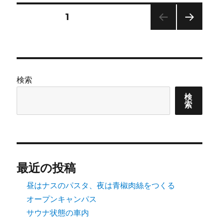
リ
ー
投
固定ページ
1
次の
稿
ペー
ジ
の
検索
ペ
検
索
ー
ジ
送
最近の投稿
り
昼はナスのパスタ、夜は青椒肉絲をつくる
オープンキャンパス
サウナ状態の車内