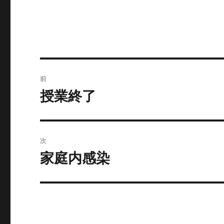
ー
投
前
稿
授業終了
前
の
ナ
投
ビ
稿:
次
ゲ
家庭内感染
次
の
ー
投
シ
稿:
ョ