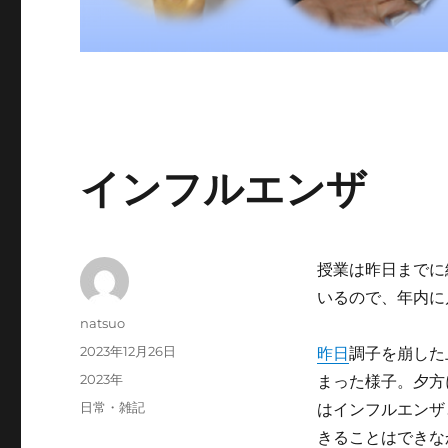
インフルエンザ
授業は昨日までに
いるので、年内に
投
natsuo
稿
投
2023年12月26日
昨日
調子を崩した
者
稿
カ
2023年
まった様子。夕方
日:
テ
タ
日常・雑記
はインフルエンザ
ゴ
グ
きることはできな
リ