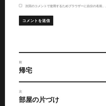
次回のコメントで使用するためブラウザーに自分の名前、
投
前
稿
帰宅
前
の
ナ
投
ビ
稿:
次
ゲ
部屋の片づけ
次
の