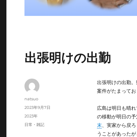
出張明けの出勤
出張明けの出勤。
案件がたまってお
投
natsuo
稿
投
2023年9月7日
広島は明日も晴れ
者
稿
カ
2023年
の移動が明日の予
日:
テ
タ
日常・雑記
末
、実家から戻ろ
ゴ
グ
うことがあったが
リ