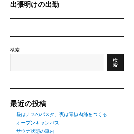
ゲ
出張明けの出勤
次
の
ー
投
シ
稿:
ョ
検索
ン
検
索
最近の投稿
昼はナスのパスタ、夜は青椒肉絲をつくる
オープンキャンパス
サウナ状態の車内