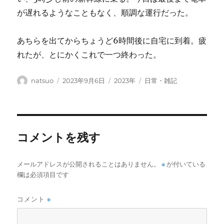
が遅れるようなこともなく、順調な運行だった。
あちらを出てからちょうど6時間後に自宅に到着。疲
れたが、とにかくこれで一つ終わった。
投
投
カ
タ
natsuo
2023年9月6日
2023年
日常・雑記
稿
稿
テ
グ
者
日:
ゴ
リ
ー
コメントを残す
メールアドレスが公開されることはありません。
※
が付いている
欄は必須項目です
コメント
※