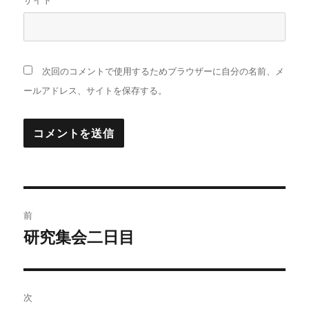
サイト
次回のコメントで使用するためブラウザーに自分の名前、メ
ールアドレス、サイトを保存する。
投
前
稿
研究集会二日目
前
の
ナ
投
ビ
稿:
次