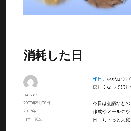
消耗した日
昨日
、秋が近づい
涼しくなってほし
投
natsuo
稿
投
2023年9月28日
今日は会議などの
者
稿
カ
2023年
作成やメールのや
日:
テ
タ
日常・雑記
日もちょっと大変
ゴ
グ
リ