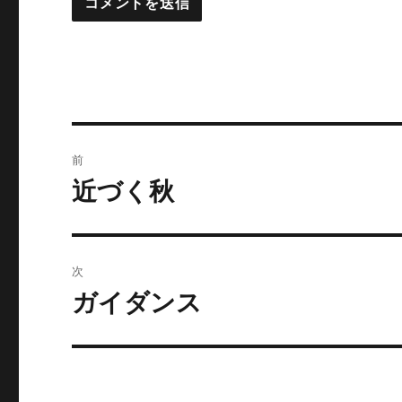
投
前
稿
近づく秋
前
の
ナ
投
ビ
稿:
次
ゲ
ガイダンス
次
の
ー
投
シ
稿: