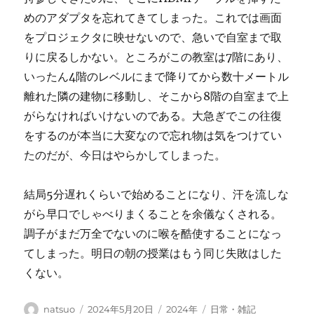
めのアダプタを忘れてきてしまった。これでは画面
をプロジェクタに映せないので、急いで自室まで取
りに戻るしかない。ところがこの教室は7階にあり、
いったん4階のレベルにまで降りてから数十メートル
離れた隣の建物に移動し、そこから8階の自室まで上
がらなければいけないのである。大急ぎでこの往復
をするのが本当に大変なので忘れ物は気をつけてい
たのだが、今日はやらかしてしまった。
結局5分遅れくらいで始めることになり、汗を流しな
がら早口でしゃべりまくることを余儀なくされる。
調子がまだ万全でないのに喉を酷使することになっ
てしまった。明日の朝の授業はもう同じ失敗はした
くない。
投
投
カ
タ
natsuo
2024年5月20日
2024年
日常・雑記