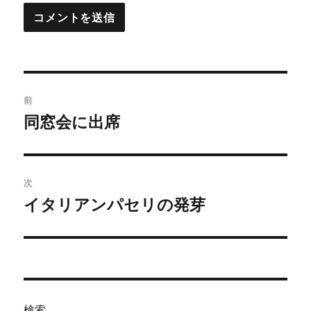
投
前
稿
同窓会に出席
前
の
ナ
投
ビ
稿:
次
ゲ
イタリアンパセリの発芽
次
の
ー
投
シ
稿:
ョ
検索