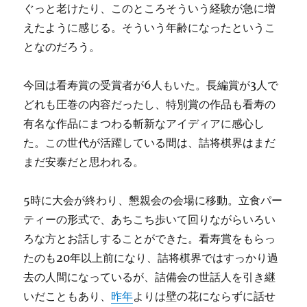
ぐっと老けたり、このところそういう経験が急に増
えたように感じる。そういう年齢になったというこ
となのだろう。
今回は看寿賞の受賞者が6人もいた。長編賞が3人で
どれも圧巻の内容だったし、特別賞の作品も看寿の
有名な作品にまつわる斬新なアイディアに感心し
た。この世代が活躍している間は、詰将棋界はまだ
まだ安泰だと思われる。
5時に大会が終わり、懇親会の会場に移動。立食パー
ティーの形式で、あちこち歩いて回りながらいろい
ろな方とお話しすることができた。看寿賞をもらっ
たのも20年以上前になり、詰将棋界ではすっかり過
去の人間になっているが、詰備会の世話人を引き継
いだこともあり、
昨年
よりは壁の花にならずに話せ