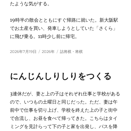
たような気がする。
19時半の散会とともにすぐ帰路に就いた。新大阪駅
でお土産を買い、発車しようとしていた「さくら」
に飛び乗る。11時少し前に帰宅。
投
カ
タ
2026年7月19日
2026年
詰将棋・将棋
稿
テ
グ
日:
ゴ
リ
にんじんしりしりをつくる
ー
3連休だが、妻と上の子はそれぞれ仕事と学校がある
ので、いつもの土曜日と同じだった。ただ、妻は午
前中で仕事を切り上げ、学校を終えた上の子と街中
で合流し、お昼を食べて帰ってきた。こちらはタイ
ミングを見計らって下の子と家を出発し、バスを降