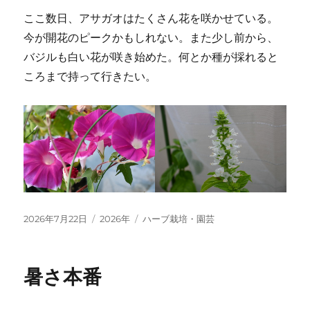
ここ数日、アサガオはたくさん花を咲かせている。
今が開花のピークかもしれない。また少し前から、
バジルも白い花が咲き始めた。何とか種が採れると
ころまで持って行きたい。
投
カ
タ
2026年7月22日
2026年
ハーブ栽培・園芸
稿
テ
グ
日:
ゴ
リ
暑さ本番
ー