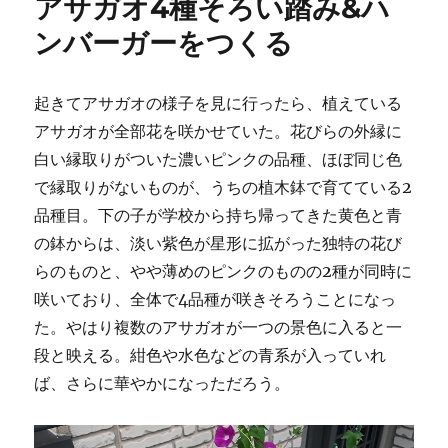
アサガオ4種そろい踏み&ハ
ー
ンバーガーをつくる
起きてアサガオの様子を見に行ったら、植えている
アサガオが全部花を咲かせていた。花びらの外縁に
白い縁取りがついた濃いピンクの品種、ほぼ同じ色
で縁取りがないものが、うちの植木鉢で育てている2
品種目。下の子が学校から持ち帰ってきた黄色と青
の鉢からは、淡い紫色が星形に拡がった独特の花び
らのものと、やや薄めのピンクのものの2種が同時に
咲いており、全体で4品種が咲きそろうことになっ
た。やはり複数のアサガオが一つの景色に入ると一
段と映える。紺色や水色などの青系が入っていれ
ば、さらに華やかになっただろう。