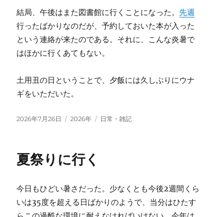
結局、午後はまた図書館に行くことになった。
先週
行ったばかりなのだが、予約しておいた本が入った
という連絡が来たのである。それに、こんな炎暑で
はほかに行くあてもない。
土用丑の日ということで、夕飯には久しぶりにウナ
ギをいただいた。
投
カ
タ
2026年7月26日
2026年
日常・雑記
稿
テ
グ
日:
ゴ
リ
夏祭りに行く
ー
今日もひどい暑さだった。少なくとも今後2週間くら
いは35度を超える日ばかりのようで、当分はひたす
らこの過酷な環境に耐えなければいけない。今年は