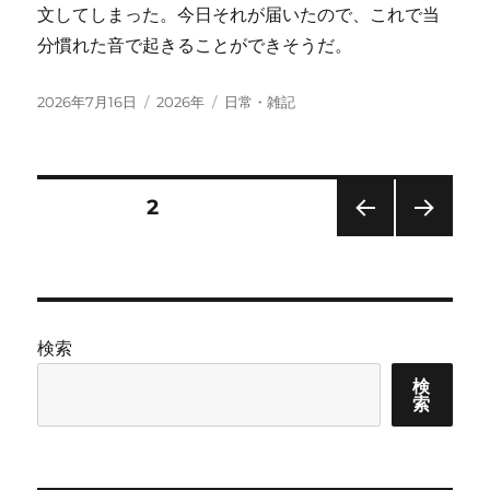
文してしまった。今日それが届いたので、これで当
分慣れた音で起きることができそうだ。
投
カ
タ
2026年7月16日
2026年
日常・雑記
稿
テ
グ
日:
ゴ
リ
ー
投
固定ページ
2
前の
次の
稿
ペー
ペー
ジ
ジ
の
検索
ペ
検
索
ー
ジ