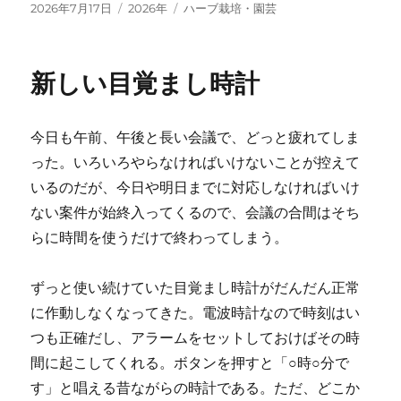
投
カ
タ
2026年7月17日
2026年
ハーブ栽培・園芸
稿
テ
グ
日:
ゴ
リ
新しい目覚まし時計
ー
今日も午前、午後と長い会議で、どっと疲れてしま
った。いろいろやらなければいけないことが控えて
いるのだが、今日や明日までに対応しなければいけ
ない案件が始終入ってくるので、会議の合間はそち
らに時間を使うだけで終わってしまう。
ずっと使い続けていた目覚まし時計がだんだん正常
に作動しなくなってきた。電波時計なので時刻はい
つも正確だし、アラームをセットしておけばその時
間に起こしてくれる。ボタンを押すと「○時○分で
す」と唱える昔ながらの時計である。ただ、どこか