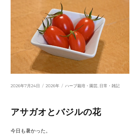
投
カ
タ
2026年7月24日
2026年
ハーブ栽培・園芸
,
日常・雑記
稿
テ
グ
日:
ゴ
リ
アサガオとバジルの花
ー
今日も暑かった。