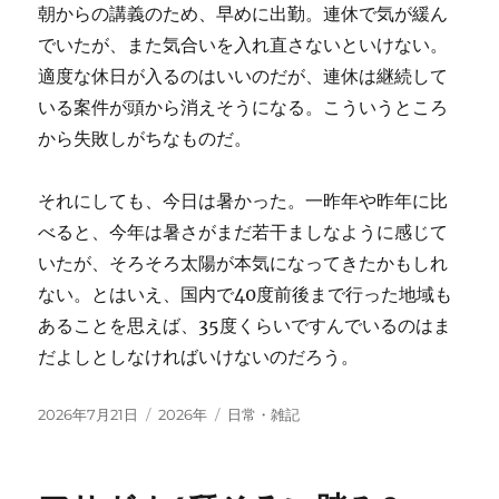
朝からの講義のため、早めに出勤。連休で気が緩ん
でいたが、また気合いを入れ直さないといけない。
適度な休日が入るのはいいのだが、連休は継続して
いる案件が頭から消えそうになる。こういうところ
から失敗しがちなものだ。
それにしても、今日は暑かった。一昨年や昨年に比
べると、今年は暑さがまだ若干ましなように感じて
いたが、そろそろ太陽が本気になってきたかもしれ
ない。とはいえ、国内で40度前後まで行った地域も
あることを思えば、35度くらいですんでいるのはま
だよしとしなければいけないのだろう。
投
カ
タ
2026年7月21日
2026年
日常・雑記
稿
テ
グ
日:
ゴ
リ