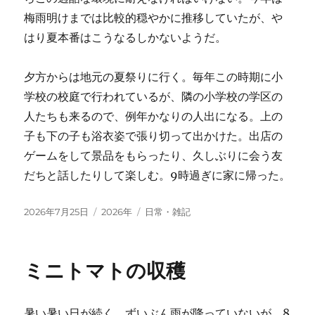
梅雨明けまでは比較的穏やかに推移していたが、や
はり夏本番はこうなるしかないようだ。
夕方からは地元の夏祭りに行く。毎年この時期に小
学校の校庭で行われているが、隣の小学校の学区の
人たちも来るので、例年かなりの人出になる。上の
子も下の子も浴衣姿で張り切って出かけた。出店の
ゲームをして景品をもらったり、久しぶりに会う友
だちと話したりして楽しむ。9時過ぎに家に帰った。
投
カ
タ
2026年7月25日
2026年
日常・雑記
稿
テ
グ
日:
ゴ
リ
ミニトマトの収穫
ー
暑い暑い日が続く。ずいぶん雨が降っていないが、8