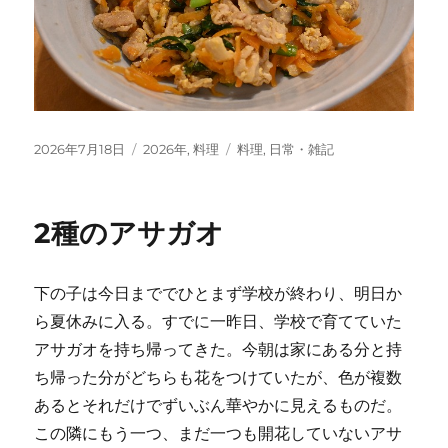
投
カ
タ
2026年7月18日
2026年
,
料理
料理
,
日常・雑記
稿
テ
グ
日:
ゴ
リ
2種のアサガオ
ー
下の子は今日まででひとまず学校が終わり、明日か
ら夏休みに入る。すでに一昨日、学校で育てていた
アサガオを持ち帰ってきた。今朝は家にある分と持
ち帰った分がどちらも花をつけていたが、色が複数
あるとそれだけでずいぶん華やかに見えるものだ。
この隣にもう一つ、まだ一つも開花していないアサ