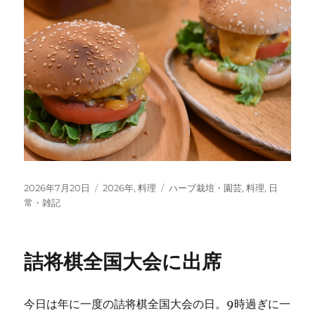
投
カ
タ
2026年7月20日
2026年
,
料理
ハーブ栽培・園芸
,
料理
,
日
稿
テ
グ
常・雑記
日:
ゴ
リ
ー
詰将棋全国大会に出席
今日は年に一度の詰将棋全国大会の日。9時過ぎに一